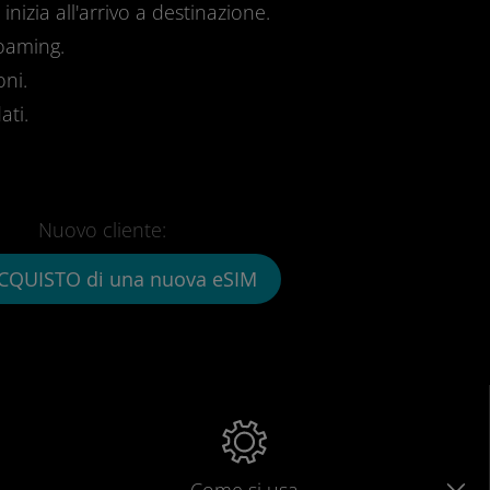
inizia all'arrivo a destinazione.
roaming.
oni.
ati.
Nuovo cliente:
CQUISTO di una nuova eSIM