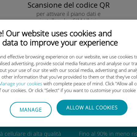
Scansione del codice QR
per attivare il piano dati e
installare la eSIM Ubigi.
Semplice!
 Our website uses cookies and
 data to improve your experience
nd effective browsing experience on our website, we use cookies t
lised advertising, provide social media features and analyse our tra
out your use of our site with our social media, advertising and ana
eSIM internazionale di Ubigi è 
 other information that you've provided to them or that they've co
Manage your cookies
with complete peace of mind. Click "Allow all c
of our cookies. Or click "Select" if you want to customise your cookie
ALLOW ALL COOKIES
MANAGE
Globale
Economic
à cellulare di alta qualità
Fino al 90% in meno ris