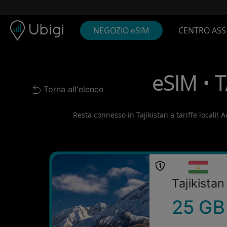
Skip to content
Contenuto
Barra di navigazione
Piè di pagina
NEGOZIO eSIM
CENTRO ASS
eSIM • T
Torna all'elenco
Back to list
Resta connesso in Tajikistan a tariffe locali! A
Tajikistan
25 GB