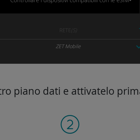
Controllare
i dispositivi compatibili
con le eSIM
RETE
(S)
ZET Mobile
stro piano dati e attivatelo prim