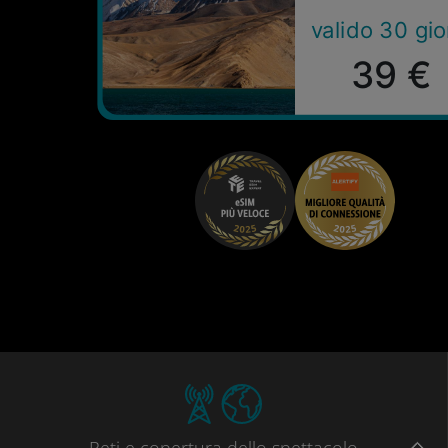
valido 30 gio
39 €