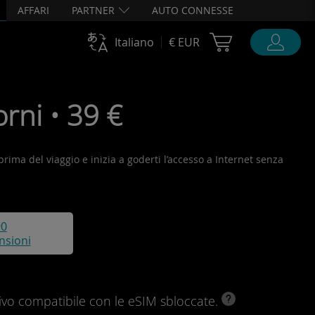
AFFARI
PARTNER
AUTO CONNESSE
Cart Ubigi
Italiano
€ EUR
rni • 39 €
 prima del viaggio e inizia a goderti l’accesso a Internet senza
90
nsioni
ivo compatibile con le eSIM sbloccate.