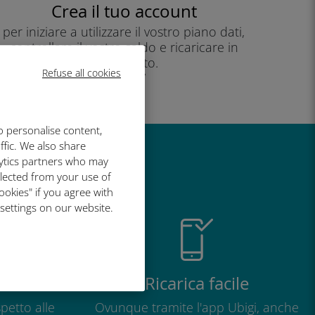
Crea il tuo account
per iniziare a utilizzare il vostro piano dati,
controllare il vostro saldo e ricaricare in
movimento.
Refuse all cookies
Godere!
o personalise content,
ffic. We also share
lytics partners who may
così grande
llected from your use of
ookies" if you agree with
 settings on our website.
o
Ricarica facile
petto alle
Ovunque tramite l'app Ubigi, anche