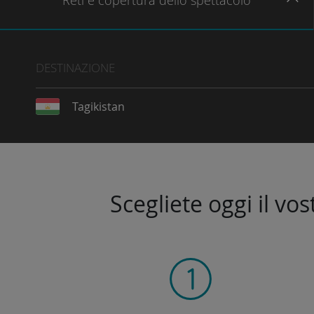
Reti
e copertura dello spettacolo
DESTINAZIONE
Tagikistan
Scegliete oggi il vo