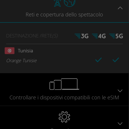
Reti
e copertura dello spettacolo
DESTINAZIONE
/RETE
(S)
Tunisia
Orange Tunisie
Controllare
i dispositivi compatibili
con le eSIM