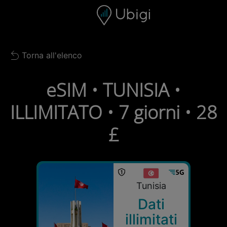
Skip to content
Contenuto
Barra di navigazione
Piè di pagina
Torna all'elenco
Back to list
eSIM • TUNISIA •
ILLIMITATO • 7 giorni • 28
£
Tunisia
Dati
illimitati