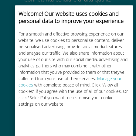
in tutto il mondo in oltre 200
Welcome! Our website uses cookies and
destinazioni
personal data to improve your experience
For a smooth and effective browsing experience on our
website, we use cookies to personalise content, deliver
personalised advertising, provide social media features
and analyse our traffic. We also share information about
Economico
your use of our site with our social media, advertising and
analytics partners who may combine it with other
Fino al 90% in meno rispetto alle
information that you've provided to them or that they've
tariffe di roaming con il vostro
collected from your use of their services.
Manage your
operatore attuale
cookies
with complete peace of mind. Click "Allow all
cookies" if you agree with the use of all of our cookies. Or
click "Select" if you want to customise your cookie
settings on our website.
Ricarica facile
Ovunque tramite l'app Ubigi, anche