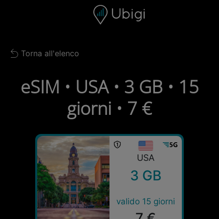
Skip to content
Contenuto
Barra di navigazione
Piè di pagina
Torna all'elenco
Back to list
eSIM • USA • 3 GB • 15
giorni • 7 €
USA
3 GB
valido 15 giorni
7 €