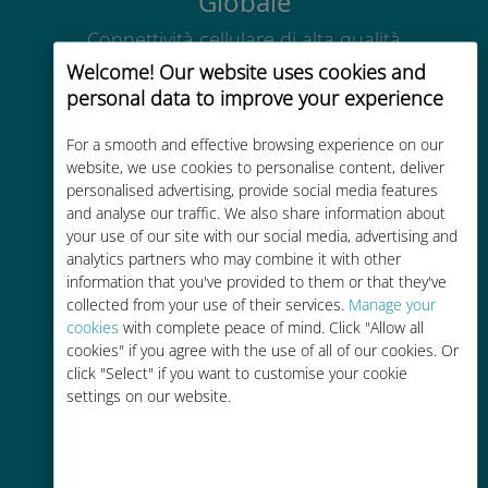
Globale
Connettività cellulare di alta qualità
in tutto il mondo in oltre 200
Welcome! Our website uses cookies and
destinazioni
personal data to improve your experience
For a smooth and effective browsing experience on our
website, we use cookies to personalise content, deliver
personalised advertising, provide social media features
and analyse our traffic. We also share information about
your use of our site with our social media, advertising and
Economico
analytics partners who may combine it with other
Fino al 90% in meno rispetto alle
information that you've provided to them or that they've
tariffe di roaming con il vostro
collected from your use of their services.
Manage your
cookies
with complete peace of mind. Click "Allow all
operatore attuale
cookies" if you agree with the use of all of our cookies. Or
click "Select" if you want to customise your cookie
settings on our website.
Ricarica facile