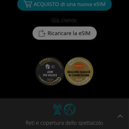
ACQUISTO di una nuova eSIM
Già cliente:
Ricaricare la eSIM
Reti
e copertura dello spettacolo