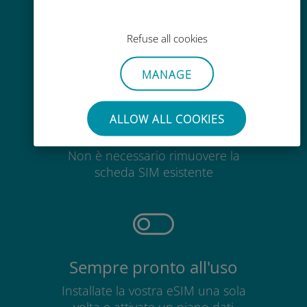
Ovunque tramite l'app Ubigi, anche
senza Wi-Fi o dati residui
Refuse all cookies
MANAGE
ALLOW ALL COOKIES
Senza sforzo
Non è necessario rimuovere la
scheda SIM esistente
Sempre pronto all'uso
Installate la vostra eSIM una sola
volta e attivate un piano dati