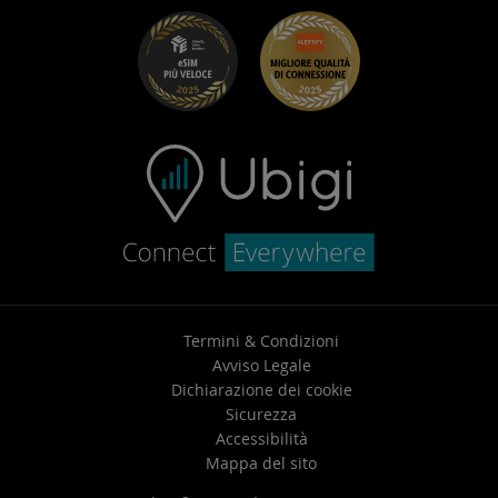
Ubigi per Fiat
Programma Segnala un amico
Risoluzione dei problemi
Carriera
Centro assistenza
Contatta l’assistenza
Termini & Condizioni
Avviso Legale
Dichiarazione dei cookie
Sicurezza
Accessibilità
Mappa del sito