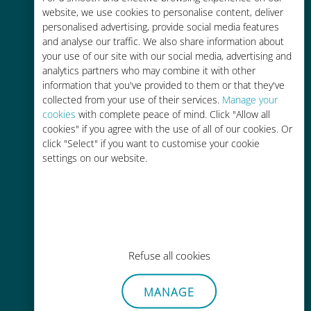
Fino al 90% in meno rispetto alle
website, we use cookies to personalise content, deliver
tariffe di roaming con il vostro
personalised advertising, provide social media features
operatore attuale
and analyse our traffic. We also share information about
your use of our site with our social media, advertising and
analytics partners who may combine it with other
information that you've provided to them or that they've
collected from your use of their services.
Manage your
cookies
with complete peace of mind. Click "Allow all
cookies" if you agree with the use of all of our cookies. Or
Ricarica facile
click "Select" if you want to customise your cookie
Ovunque tramite l'app Ubigi, anche
settings on our website.
senza Wi-Fi o dati residui
Refuse all cookies
Senza sforzo
MANAGE
Non è necessario rimuovere la