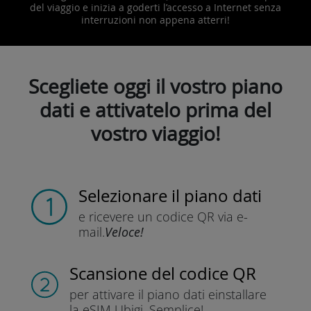
del viaggio e inizia a goderti l’accesso a Internet senza
interruzioni non appena atterri!
Scegliete oggi il vostro piano
dati e attivatelo prima del
vostro viaggio!
Selezionare il piano dati
e ricevere un codice QR
via e-
mail.
Veloce!
Scansione del codice QR
per attivare il piano dati e
installare
la eSIM Ubigi.
Semplice!