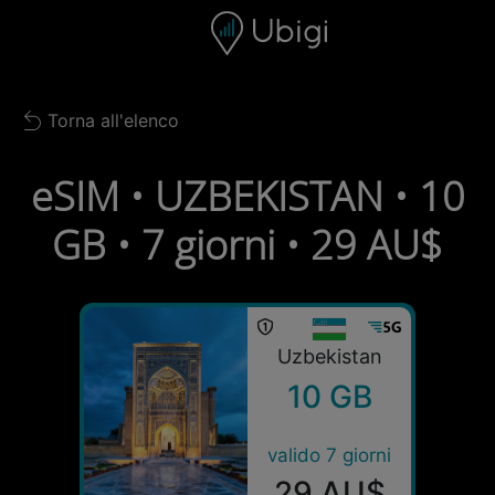
Skip to content
Contenuto
Barra di navigazione
Piè di pagina
Torna all'elenco
Back to list
eSIM • UZBEKISTAN • 10
GB • 7 giorni • 29 AU$
Uzbekistan
10 GB
valido 7 giorni
29 AU$