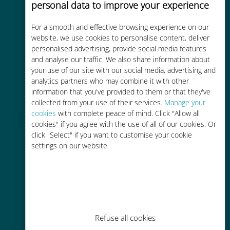
personal data to improve your experience
Custo-benefício
For a smooth and effective browsing experience on our
Até 90% mais barato do que as
website, we use cookies to personalise content, deliver
tarifas de roaming de sua
personalised advertising, provide social media features
operadora atual
and analyse our traffic. We also share information about
your use of our site with our social media, advertising and
analytics partners who may combine it with other
information that you've provided to them or that they've
collected from your use of their services.
Manage your
cookies
with complete peace of mind. Click "Allow all
cookies" if you agree with the use of all of our cookies. Or
Fácil recarga
click "Select" if you want to customise your cookie
Em qualquer lugar por meio do
settings on our website.
aplicativo Ubigi, mesmo sem Wi-Fi
ou dados restantes
Refuse all cookies