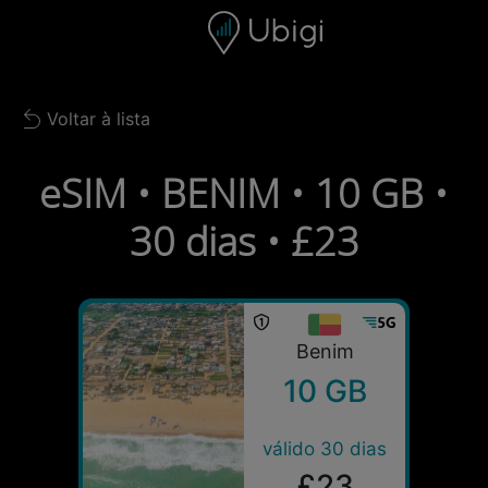
Skip to content
Conteúdo
Barra de navegação
Rodapé
Voltar à lista
Back to list
eSIM • BENIM • 10 GB •
30 dias • £23
Benim
10 GB
válido 30 dias
£23