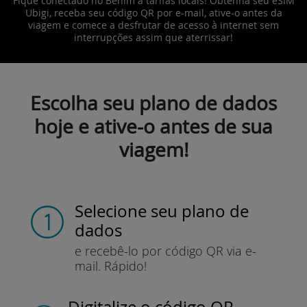
Fique conectado no Benim a tarifas locais! Obtenha seu eSIM
Ubigi, receba seu código QR por e-mail, ative-o antes da
viagem e comece a desfrutar de acesso à internet sem
interrupções assim que aterrissar!
Escolha seu plano de dados
hoje e ative-o antes de sua
viagem!
Selecione seu plano de
dados
e recebê-lo por
código QR via e-
mail.
Rápido!
Digitalize o código QR