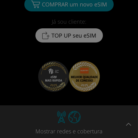
COMPRAR um novo eSIM
Já sou cliente:
TOP UP seu eSIM
Mostrar
redes e cobertura