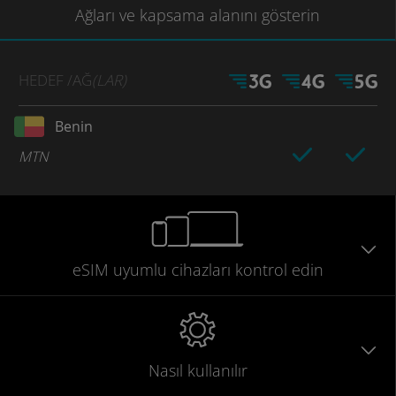
Ağları
ve kapsama
alanını gösterin
HEDEF
/AĞ
(LAR)
Benin
MTN
eSIM uyumlu
cihazları
kontrol edin
Nasıl kullanılır