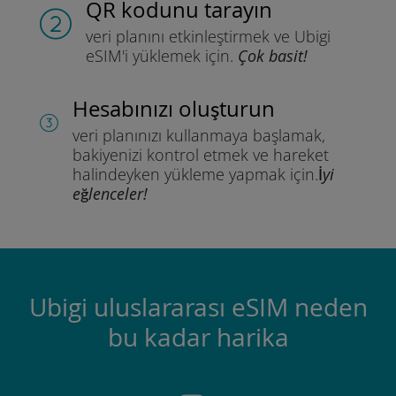
QR kodunu tarayın
veri planını etkinleştirmek ve
Ubigi
eSIM'i yüklemek için.
Çok basit!
Hesabınızı oluşturun
veri planınızı kullanmaya başlamak,
bakiyenizi kontrol etmek ve hareket
halindeyken yükleme yapmak için.
İyi
eğlenceler!
Ubigi uluslararası eSIM neden
bu kadar harika