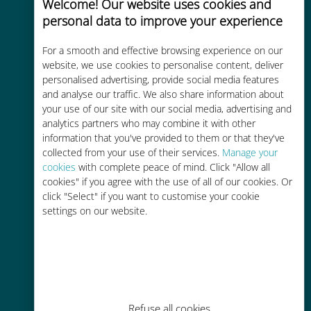
Welcome! Our website uses cookies and
personal data to improve your experience
Uygun maliyetli
For a smooth and effective browsing experience on our
Mevcut operatörünüzle dolaşım
website, we use cookies to personalise content, deliver
personalised advertising, provide social media features
ücretlerinden %90'a kadar daha
and analyse our traffic. We also share information about
ucuz
your use of our site with our social media, advertising and
analytics partners who may combine it with other
information that you've provided to them or that they've
collected from your use of their services.
Manage your
cookies
with complete peace of mind. Click "Allow all
cookies" if you agree with the use of all of our cookies. Or
Kolay doldurma
click "Select" if you want to customise your cookie
settings on our website.
Ubigi uygulaması aracılığıyla her
yerde, Wi-Fi veya kalan veri
olmadan bile
Refuse all cookies