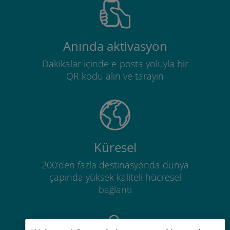
Anında aktivasyon
Dakikalar içinde e-posta yoluyla bir
QR kodu alın ve tarayın
Küresel
200'den fazla destinasyonda dünya
çapında yüksek kaliteli hücresel
bağlantı