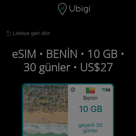
Skip to content
İçerik
Gezinme çubuğu
Alt bilgi
Listeye geri dön
Back to list
eSIM • BENİN • 10 GB •
30 günler • US$27
Beni̇n
10 GB
geçerli 30
günler