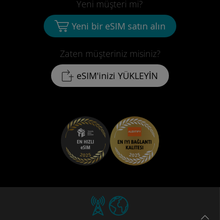
Yeni müşteri mi?
Yeni bir eSIM satın alın
Zaten müşteriniz misiniz?
eSIM'inizi YÜKLEYİN