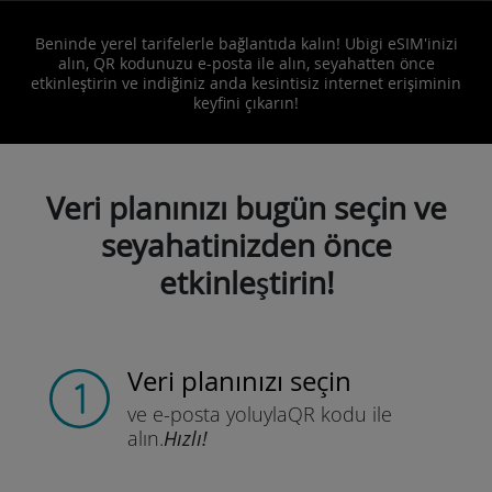
Beninde yerel tarifelerle bağlantıda kalın! Ubigi eSIM'inizi
alın, QR kodunuzu e-posta ile alın, seyahatten önce
etkinleştirin ve indiğiniz anda kesintisiz internet erişiminin
keyfini çıkarın!
Veri planınızı bugün seçin ve
seyahatinizden önce
etkinleştirin!
Veri planınızı seçin
ve e-posta yoluyla
QR kodu ile
alın.
Hızlı!