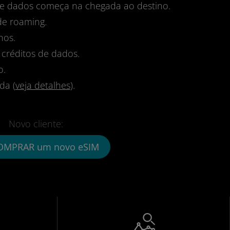
 de dados começa na chegada ao destino.
de roaming.
nos.
 créditos de dados.
o.
da (
veja detalhes
).
Novo cliente:
OMPRAR um novo eSIM