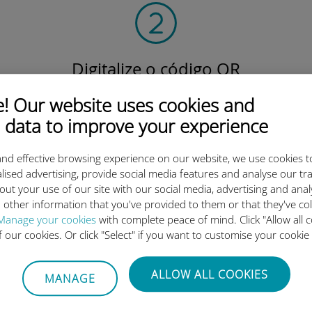
Digitalize o código QR
para ativar o plano de dados e instalar o Ubigi
 Our website uses cookies and
eSIM.
Simples!
 data to improve your experience
nd effective browsing experience on our website, we use cookies t
lised advertising, provide social media features and analyse our tra
out your use of our site with our social media, advertising and ana
 other information that you've provided to them or that they've co
Manage your cookies
with complete peace of mind. Click "Allow all c
o eSIM internacional da Ubigi 
of our cookies. Or click "Select" if you want to customise your cookie
ALLOW ALL COOKIES
MANAGE