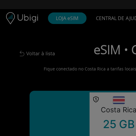
Skip to content
Conteúdo
Barra de navegação
Rodapé
LOJA eSIM
CENTRAL DE AJU
eSIM • 
Voltar à lista
Back to list
Fique conectado no Costa Rica a tarifas loca
Costa Ric
25 GB