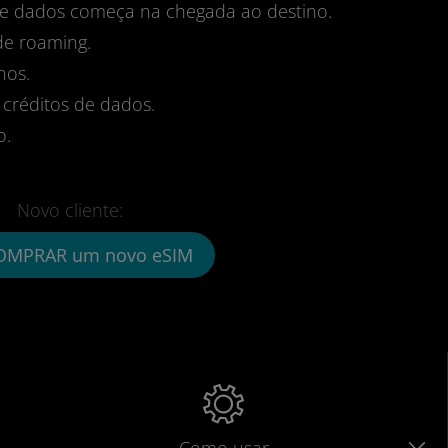
 de dados começa na chegada ao destino.
de roaming.
nos.
 créditos de dados.
o.
Novo cliente:
OMPRAR um novo eSIM