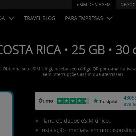
eSIM DE VIAGEM
NEGÓC
DA
TRAVEL BLOG
PARA EMPRESAS
COSTA RICA • 25 GB • 30 d
is! Obtenha seu eSIM Ubigi, receba seu código QR por e-mail, ative
sem interrupções assim que aterrissar!
4305
Ótimo
avali
a
Plano de dados eSIM único.
Instalação imediata em um dispositi