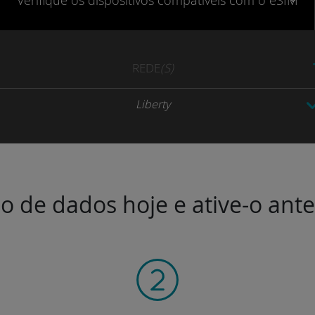
Verifique
os dispositivos compatíveis
com o eSIM
REDE
(S)
Liberty
o de dados hoje e ative-o ant