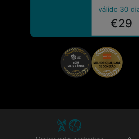
válido 30 di
€29