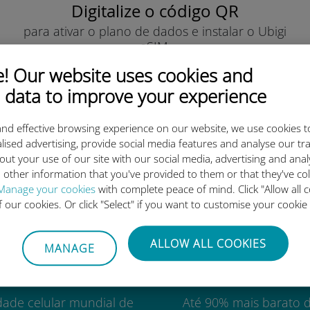
Digitalize o código QR
para ativar o plano de dados e instalar o Ubigi
eSIM.
Simples!
 Our website uses cookies and
 data to improve your experience
nd effective browsing experience on our website, we use cookies t
lised advertising, provide social media features and analyse our tra
out your use of our site with our social media, advertising and ana
o eSIM internacional da Ubigi 
 other information that you've provided to them or that they've co
Manage your cookies
with complete peace of mind. Click "Allow all c
of our cookies. Or click "Select" if you want to customise your cookie
ALLOW ALL COOKIES
MANAGE
Mundial
Custo-benefí
dade celular mundial de
Até 90% mais barato 