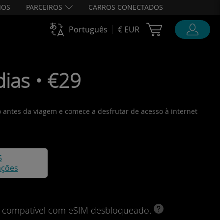
IOS
PARCEIROS
CARROS CONECTADOS
Cart Ubigi
Português
€ EUR
ias • €29
-o antes da viagem e comece a desfrutar de acesso à internet
5
ações
vo compatível com eSIM desbloqueado.