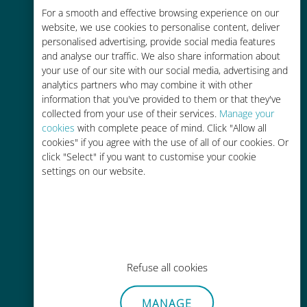
Économique
For a smooth and effective browsing experience on our
website, we use cookies to personalise content, deliver
Jusqu'à 90 % moins cher que les
personalised advertising, provide social media features
frais d'itinérance avec votre
and analyse our traffic. We also share information about
opérateur habituel
your use of our site with our social media, advertising and
analytics partners who may combine it with other
information that you've provided to them or that they've
collected from your use of their services.
Manage your
cookies
with complete peace of mind. Click "Allow all
cookies" if you agree with the use of all of our cookies. Or
Recharge facile
click "Select" if you want to customise your cookie
settings on our website.
Partout via l'app Ubigi, même sans
Wi-Fi ou data sur votre compte
Refuse all cookies
Sans effort
MANAGE