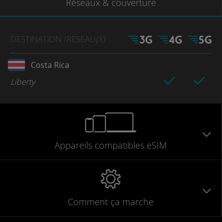
Réseaux
& couverture
DESTINATION
/RÉSEAU
(X)
Costa Rica
Liberty
Appareils
compatibles
eSIM
Comment ça marche