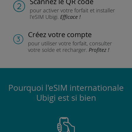
Scannez
le QR code
pour activer votre forfait
et installer
l'eSIM Ubigi.
Efficace !
Créez votre compte
pour utiliser votre forfait,
consulter
votre solde et recharger.
Profitez !
Pourquoi l'eSIM internationale
Ubigi est si bien