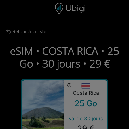
Skip to content
Contenu
Barre de navigation
Bas de page
Retour à la liste
Back to list
eSIM • COSTA RICA • 25
Go • 30 jours • 29 €
Costa Rica
25 Go
valide 30 jours
29 €