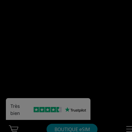
Très
bien
Cart Ubigi
Nav
BOUTIQUE eSIM