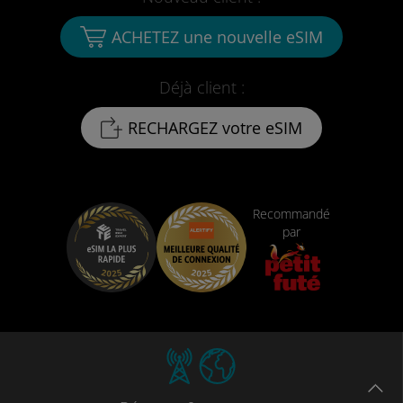
ACHETEZ une nouvelle eSIM
Déjà client :
RECHARGEZ votre eSIM
Recommandé
par