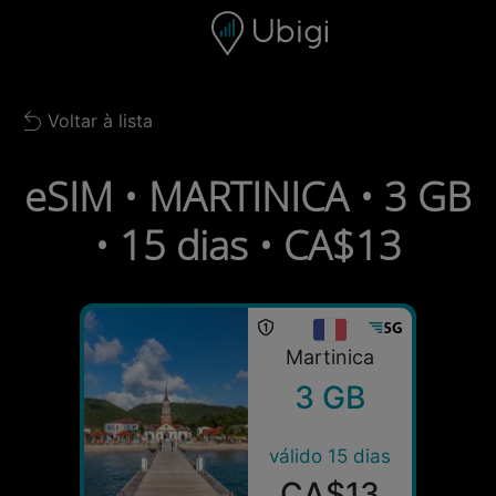
Skip to content
Conteúdo
Barra de navegação
Rodapé
Voltar à lista
Back to list
eSIM • MARTINICA • 3 GB
• 15 dias • CA$13
Martinica
3 GB
válido 15 dias
CA$13