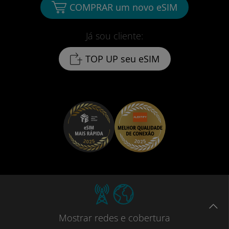
COMPRAR um novo eSIM
Já sou cliente:
TOP UP seu eSIM
Mostrar
redes e cobertura