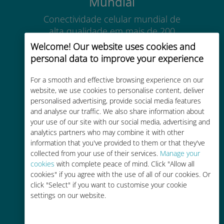
Mundial
Conectividade celular mundial de
alta qualidade em mais de 200
destinos
Welcome! Our website uses cookies and
personal data to improve your experience
For a smooth and effective browsing experience on our
website, we use cookies to personalise content, deliver
personalised advertising, provide social media features
Custo-benefício
and analyse our traffic. We also share information about
your use of our site with our social media, advertising and
Até 90% mais barato do que as
analytics partners who may combine it with other
tarifas de roaming de sua
information that you've provided to them or that they've
operadora atual
collected from your use of their services.
Manage your
cookies
with complete peace of mind. Click "Allow all
cookies" if you agree with the use of all of our cookies. Or
click "Select" if you want to customise your cookie
settings on our website.
Fácil recarga