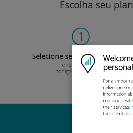
Escolha seu plan
Selecione seu plano de dados
Welcome!
Ubigi logo
e recebê-lo por
personal
código QR via e-mail.
Rápido!
For a smooth a
deliver persona
information ab
combine it with
their services.
the use of all 
Por que 