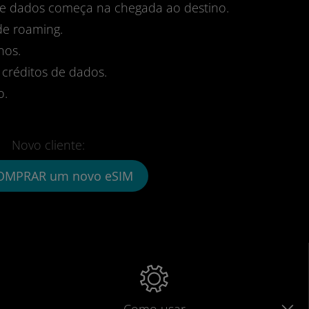
 de dados começa na chegada ao destino.
de roaming.
nos.
 créditos de dados.
o.
Novo cliente:
OMPRAR um novo eSIM