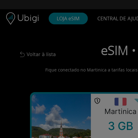
Skip to content
Conteúdo
Barra de navegação
Rodapé
LOJA eSIM
CENTRAL DE AJU
eSIM •
Voltar à lista
Back to list
Fique conectado no Martinica a tarifas locai
Martinica
3 GB