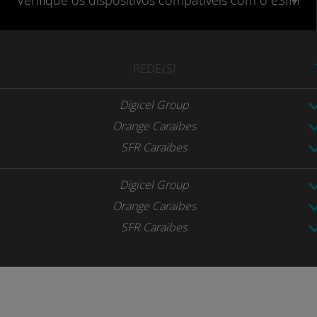
Verifique
os dispositivos compatíveis
com o eSIM
REDE
(S)
Digicel Group
Orange Caraibes
SFR Caraibes
Digicel Group
Orange Caraibes
SFR Caraibes