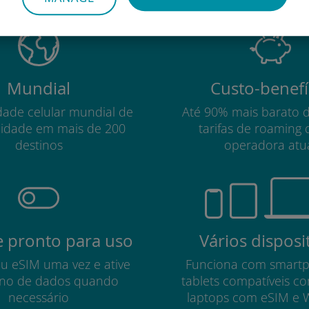
Mundial
Custo-benefí
dade celular mundial de
Até 90% mais barato 
lidade em mais de 200
tarifas de roaming 
destinos
operadora atu
 pronto para uso
Vários disposi
eu eSIM uma vez e ative
Funciona com smart
no de dados quando
tablets compatíveis c
necessário
laptops com eSIM e 