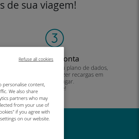
es de sua viagem!
Crie sua conta
Refuse all cookies
para começar a usar seu plano de dados,
verificar seu saldo e fazer recargas em
qualquer lugar.
o personalise content,
Desfrute!
ffic. We also share
lytics partners who may
llected from your use of
ookies" if you agree with
 settings on our website.
é tão bom