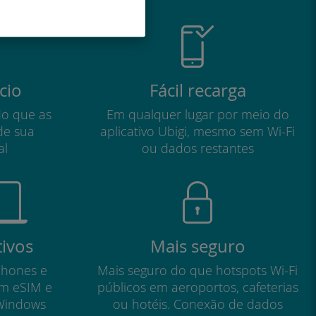
cio
Fácil recarga
do que as
Em qualquer lugar por meio do
de sua
aplicativo Ubigi, mesmo sem Wi-Fi
al
ou dados restantes
tivos
Mais seguro
phones e
Mais seguro do que hotspots Wi-Fi
om eSIM e
públicos em aeroportos, cafeterias
Windows
ou hotéis. Conexão de dados