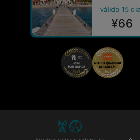
válido 15 di
¥66