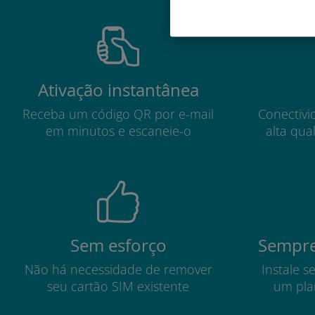
Ativação instantânea
Receba um código QR por e-mail
Conectivi
em minutos e escaneie-o
alta qua
Sem esforço
Sempre
Não há necessidade de remover
Instale s
seu cartão SIM existente
um pla