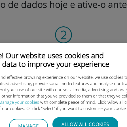
o de dados hoje e ative-o ant
Digitalize o código QR
 Our website uses cookies and
para ativar o plano de dados e instalar o Ubigi
 data to improve your experience
eSIM.
Simples!
nd effective browsing experience on our website, we use cookies t
lised advertising, provide social media features and analyse our tra
out your use of our site with our social media, advertising and ana
 other information that you've provided to them or that they've co
Manage your cookies
with complete peace of mind. Click "Allow all c
of our cookies. Or click "Select" if you want to customise your cookie
o eSIM internacional da Ubigi 
ALLOW ALL COOKIES
MANAGE