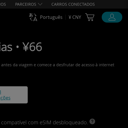
IOS
PARCEIROS
CARROS CONECTADOS
Cart Ubigi
Português
¥ CNY
as • ¥66
o antes da viagem e comece a desfrutar de acesso à internet
8
ações
vo compatível com eSIM desbloqueado.