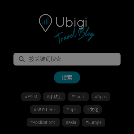
搜索
#ESIM
#小贴士
#Sport.
#Apps
#MUST SEE.
#Tips.
#文化
#Applications.
#Asia
#Europe