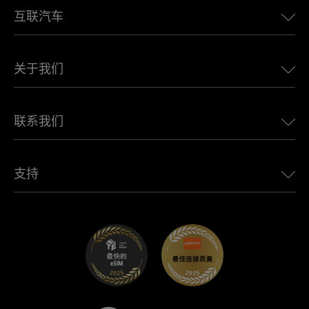
互联汽车
欧洲eSIM
日本eSIM
适用于 BMW 的 Ubigi
加拿大eSIM
关于我们
适用于 LandRover 的 Ubigi
巴西eSIM
适用于 Alfa Romeo 的 Ubigi
泰国eSIM
Ubigi的故事
适用于 Jeep 的 Ubigi
联系我们
非洲最佳eSIM
Ubigi在媒体上
适用于 Jaguar 的 Ubigi
查看所有目的地
Ubigi网络合作伙伴
适用于 Toyota 的 Ubigi
连接您的员工
Ubigi应用程序
支持
适用于 Mini 的 Ubigi
联盟计划
Ubigi.com
适用于 Maserati 的 Ubigi
分销商计划
UbiClub – 会员忠诚计划
开始使用
适用于 Fiat 的 Ubigi
推荐好友计划
故障排除
职业发展
帮助中心
联系客服