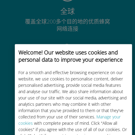
全球
覆盖全球200多个目的地的优质蜂窝
网络连接
Welcome! Our website uses cookies and
personal data to improve your experience
经济实惠
For a smooth and effective browsing experience on our
website, we use cookies to personalise content, deliver
比现有运营商的漫游费便宜高达90%
personalised advertising, provide social media features
and analyse our traffic. We also share information about
your use of our site with our social media, advertising and
analytics partners who may combine it with other
information that you've provided to them or that they've
collected from your use of their services.
Manage your
轻松充值
cookies
with complete peace of mind. Click "Allow all
cookies" if you agree with the use of all of our cookies. Or
通过Ubigi应用随时随地通话，即使