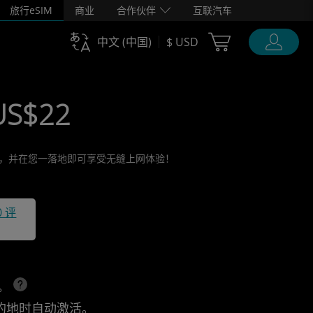
旅行eSIM
商业
合作伙伴
互联汽车
Cart Ubigi
中文 (中国)
$ USD
 US$22
活它，并在您一落地即可享受无缝上网体验！
0 评
上。
的地时自动激活。