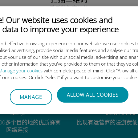
激活数据套餐并
安装Ubigi eSIM。
 Our website uses cookies and
简单！
 data to improve your experience
nd effective browsing experience on our website, we use cookies t
lised advertising, provide social media features and analyse our tra
out your use of our site with our social media, advertising and ana
为什么Ubigi国际eSIM如此出色
 other information that you've provided to them or that they've co
Manage your cookies
with complete peace of mind. Click "Allow all c
of our cookies. Or click "Select" if you want to customise your cookie
ALLOW ALL COOKIES
MANAGE
全球
经济实惠
00多个目的地的优质蜂窝
比现有运营商的漫游费便
网络连接