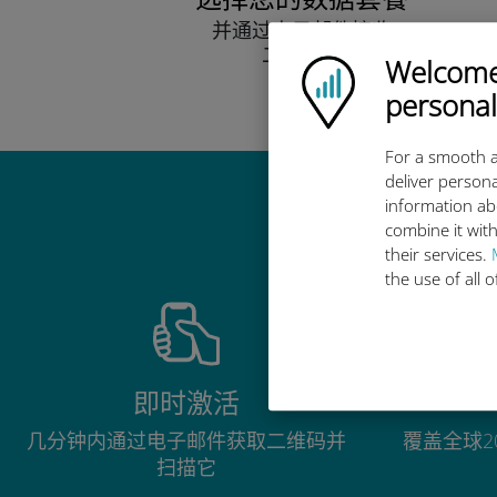
并通过电子邮件接收
二维码。
Welcome!
Ubigi logo
快点！
personal
For a smooth a
deliver persona
information ab
combine it with
their services.
the use of all 
即时激活
几分钟内通过电子邮件获取二维码并
覆盖全球2
扫描它