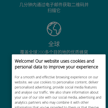
几分钟内通过电子邮件获取二维码并
扫描它
全球
覆盖全球200多个目的地的优质蜂窝
网络连接
Welcome! Our website uses cookies and
personal data to improve your experience
For a smooth and effective browsing experience on our
website, we use cookies to personalise content, deliver
personalised advertising, provide social media features
经济实惠
and analyse our traffic. We also share information about
your use of our site with our social media, advertising and
比现有运营商的漫游费便宜高达90%
analytics partners who may combine it with other
information that you've provided to them or that they've