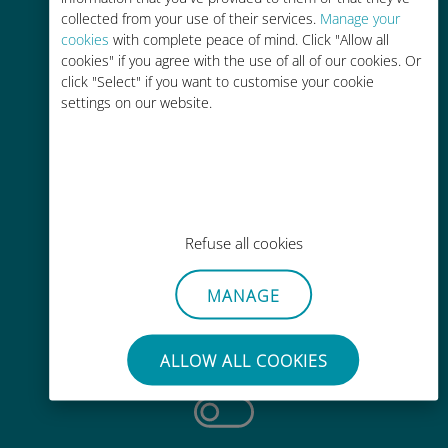
collected from your use of their services.
Manage your
cookies
with complete peace of mind. Click "Allow all
cookies" if you agree with the use of all of our cookies. Or
click "Select" if you want to customise your cookie
轻松充值
settings on our website.
通过Ubigi应用随时随地通话，即使
没有Wi-Fi或剩余流量也能畅聊
Refuse all cookies
MANAGE
毫不费力
无需取出您现有的SIM卡
ALLOW ALL COOKIES