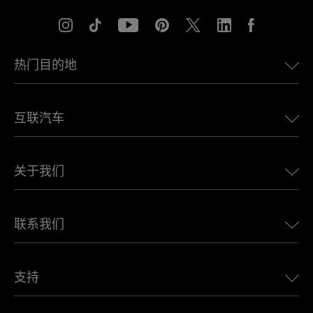
热门目的地
美国eSIM
互联汽车
欧洲eSIM
日本eSIM
适用于 BMW 的 Ubigi
加拿大eSIM
关于我们
适用于 LandRover 的 Ubigi
巴西eSIM
适用于 Alfa Romeo 的 Ubigi
泰国eSIM
Ubigi的故事
适用于 Jeep 的 Ubigi
联系我们
非洲最佳eSIM
Ubigi在媒体上
适用于 Jaguar 的 Ubigi
查看所有目的地
Ubigi网络合作伙伴
适用于 Toyota 的 Ubigi
连接您的员工
Ubigi应用程序
支持
适用于 Mini 的 Ubigi
联盟计划
Ubigi.com
适用于 Maserati 的 Ubigi
分销商计划
UbiClub – 会员忠诚计划