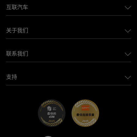
互联汽车
欧洲eSIM
日本eSIM
适用于 BMW 的 Ubigi
加拿大eSIM
关于我们
适用于 LandRover 的 Ubigi
巴西eSIM
适用于 Alfa Romeo 的 Ubigi
泰国eSIM
Ubigi的故事
适用于 Jeep 的 Ubigi
联系我们
非洲最佳eSIM
Ubigi在媒体上
适用于 Jaguar 的 Ubigi
查看所有目的地
Ubigi网络合作伙伴
适用于 Toyota 的 Ubigi
连接您的员工
Ubigi应用程序
支持
适用于 Mini 的 Ubigi
联盟计划
Ubigi.com
适用于 Maserati 的 Ubigi
分销商计划
UbiClub – 会员忠诚计划
开始使用
适用于 Fiat 的 Ubigi
推荐好友计划
故障排除
职业发展
帮助中心
联系客服