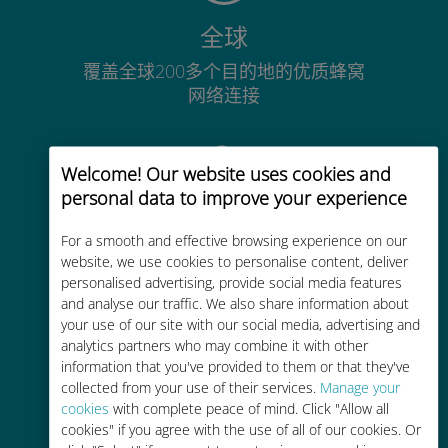
全球
覆盖全球200多个目的地的优质蜂窝
网络连接
Welcome! Our website uses cookies and
personal data to improve your experience
经济实惠
For a smooth and effective browsing experience on our
website, we use cookies to personalise content, deliver
比现有运营商的漫游费便宜高达90%
personalised advertising, provide social media features
and analyse our traffic. We also share information about
your use of our site with our social media, advertising and
analytics partners who may combine it with other
information that you've provided to them or that they've
collected from your use of their services.
Manage your
轻松充值
cookies
with complete peace of mind. Click "Allow all
cookies" if you agree with the use of all of our cookies. Or
通过Ubigi应用随时随地通话，即使