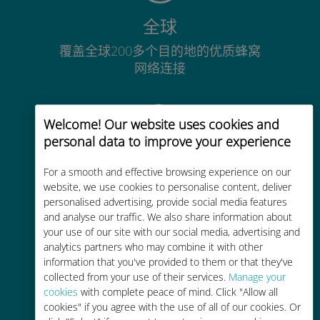
全球
覆盖全球200多个目的地的优质蜂窝
网络连接
Welcome! Our website uses cookies and
personal data to improve your experience
经济实惠
For a smooth and effective browsing experience on our
website, we use cookies to personalise content, deliver
比现有运营商的漫游费便宜高达90%
personalised advertising, provide social media features
and analyse our traffic. We also share information about
your use of our site with our social media, advertising and
analytics partners who may combine it with other
information that you've provided to them or that they've
collected from your use of their services.
Manage your
轻松充值
cookies
with complete peace of mind. Click "Allow all
cookies" if you agree with the use of all of our cookies. Or
通过Ubigi应用随时随地通话，即使