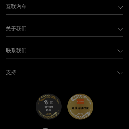
互联汽车
欧洲eSIM
日本eSIM
适用于 BMW 的 Ubigi
加拿大eSIM
关于我们
适用于 LandRover 的 Ubigi
巴西eSIM
适用于 Alfa Romeo 的 Ubigi
泰国eSIM
Ubigi的故事
适用于 Jeep 的 Ubigi
联系我们
非洲最佳eSIM
Ubigi在媒体上
适用于 Jaguar 的 Ubigi
查看所有目的地
Ubigi网络合作伙伴
适用于 Toyota 的 Ubigi
连接您的员工
Ubigi应用程序
支持
适用于 Mini 的 Ubigi
联盟计划
Ubigi.com
适用于 Maserati 的 Ubigi
分销商计划
UbiClub – 会员忠诚计划
开始使用
适用于 Fiat 的 Ubigi
推荐好友计划
故障排除
职业发展
帮助中心
联系客服