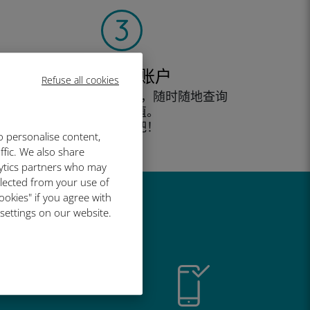
创建您的账户
Refuse all cookies
开始使用您的数据套餐，随时随地查询
余额并充值。
尽情享受吧！
o personalise content,
ffic. We also share
lytics partners who may
llected from your use of
ookies" if you agree with
 settings on our website.