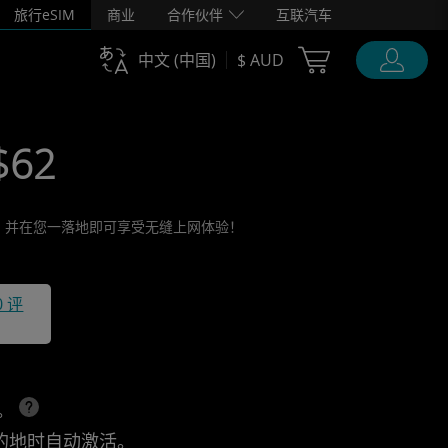
旅行eSIM
商业
合作伙伴
互联汽车
Cart Ubigi
中文 (中国)
$ AUD
$62
活它，并在您一落地即可享受无缝上网体验！
0 评
上。
的地时自动激活。