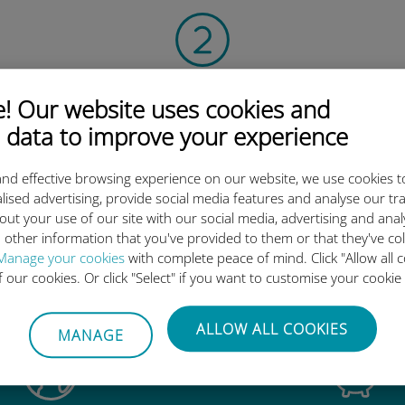
扫描二维码
 Our website uses cookies and
激活数据套餐并
 data to improve your experience
安装Ubigi eSIM。
简单！
nd effective browsing experience on our website, we use cookies t
lised advertising, provide social media features and analyse our tra
out your use of our site with our social media, advertising and ana
 other information that you've provided to them or that they've co
Manage your cookies
with complete peace of mind. Click "Allow all c
为什么Ubigi国际eSIM如此出色
of our cookies. Or click "Select" if you want to customise your cookie
ALLOW ALL COOKIES
MANAGE