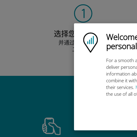
选择您的数据套餐
Welcome!
Ubigi logo
并通过电子邮件接收
personal
二维码。
快点！
For a smooth a
deliver persona
information ab
combine it with
their services.
the use of all 