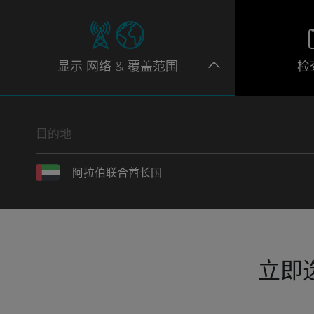
显示
网络
& 覆盖范围
检
目的地
阿拉伯联合酋长国
立即