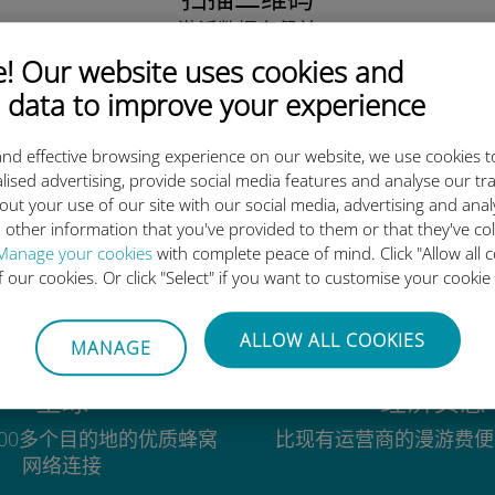
激活数据套餐并
安装Ubigi eSIM。
 Our website uses cookies and
简单！
 data to improve your experience
nd effective browsing experience on our website, we use cookies t
lised advertising, provide social media features and analyse our tra
out your use of our site with our social media, advertising and ana
为什么Ubigi国际eSIM如此出色
 other information that you've provided to them or that they've co
Manage your cookies
with complete peace of mind. Click "Allow all c
of our cookies. Or click "Select" if you want to customise your cookie
ALLOW ALL COOKIES
MANAGE
全球
经济实惠
00多个目的地的优质蜂窝
比现有运营商的漫游费便
网络连接