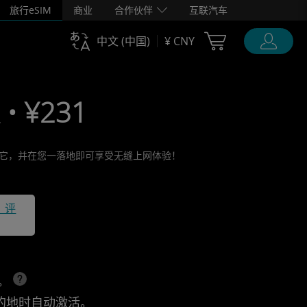
旅行eSIM
商业
合作伙伴
互联汽车
Cart Ubigi
中文 (中国)
¥ CNY
 • ¥231
激活它，并在您一落地即可享受无缝上网体验！
1 评
上。
的地时自动激活。