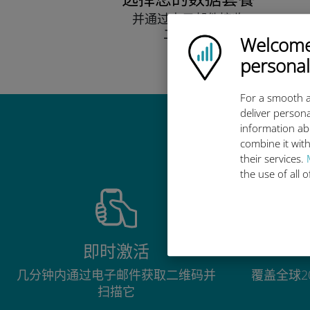
并通过电子邮件接收
二维码。
Welcome!
Ubigi logo
快点！
personal
For a smooth a
deliver persona
information ab
combine it with
their services.
the use of all 
即时激活
几分钟内通过电子邮件获取二维码并
覆盖全球2
扫描它