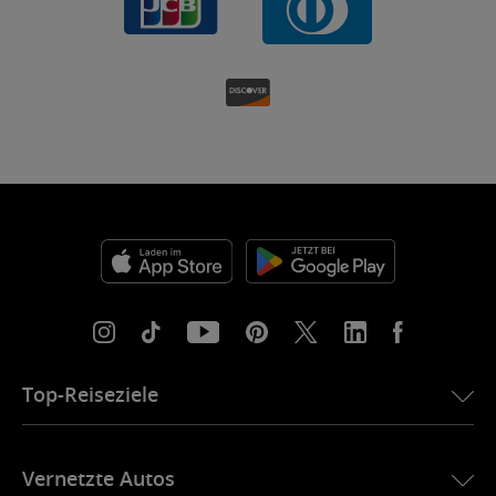
Top-Reiseziele
eSIM für die USA
Vernetzte Autos
eSIM für Europa