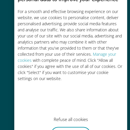
For a smooth and effective browsing experience on our
Kostengünstig
website, we use cookies to personalise content, deliver
personalised advertising, provide social media features
Bis zu 90 % günstiger als Roaming-
and analyse our traffic. We also share information about
Gebühren bei Ihrem bisherigen
your use of our site with our social media, advertising and
Anbieter
analytics partners who may combine it with other
information that you've provided to them or that they've
collected from your use of their services.
Manage your
cookies
with complete peace of mind. Click "Allow all
cookies" if you agree with the use of all of our cookies. Or
click "Select" if you want to customise your cookie
Einfaches Aufladen
settings on our website.
Überall über die Ubigi-App, auch
ohne WLAN oder Datenguthaben
Refuse all cookies