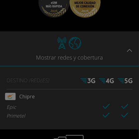
Mostrar
redes
y cobertura
DESTINO
/RED
(ES)
Chipre
Epic
Primetel