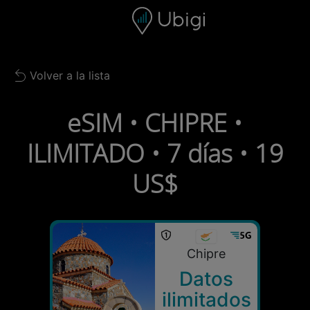
Skip to content
Contenido
Barra de navegación
Pie de página
Volver a la lista
Back to list
eSIM • CHIPRE •
ILIMITADO • 7 días • 19
US$
Chipre
Datos
ilimitados