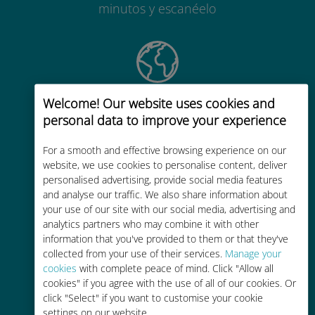
minutos y escanéelo
Welcome! Our website uses cookies and
Mundial
personal data to improve your experience
Conectividad celular mundial de
alta calidad en más de 200
For a smooth and effective browsing experience on our
destinos
website, we use cookies to personalise content, deliver
personalised advertising, provide social media features
and analyse our traffic. We also share information about
your use of our site with our social media, advertising and
analytics partners who may combine it with other
information that you've provided to them or that they've
collected from your use of their services.
Manage your
Rentable
cookies
with complete peace of mind. Click "Allow all
cookies" if you agree with the use of all of our cookies. Or
Hasta un 90% más barato que los
click "Select" if you want to customise your cookie
costes de itinerancia con su
settings on our website.