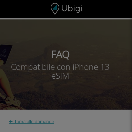
Skip to content
Contenuto
Barra di navigazione
Piè di pagina
FAQ
Compatibile con iPhone 13
eSIM
← Torna alle domande