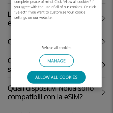
complete peace of mind. Click "Allow all cookies" if
you agree with the use of all of our cookies. Or click
L'iPhone 11 supporta le
"Select" if you want to customise your cookie
settings on our website.
eSIM?
Come salvare i dati
Refuse all cookies
Quali dispositivi Samsung
MANAGE
sono compatibili con la eSIM?
ALLOW ALL COOKIES
Quali dispositivi Nokia sono
compatibili con la eSIM?