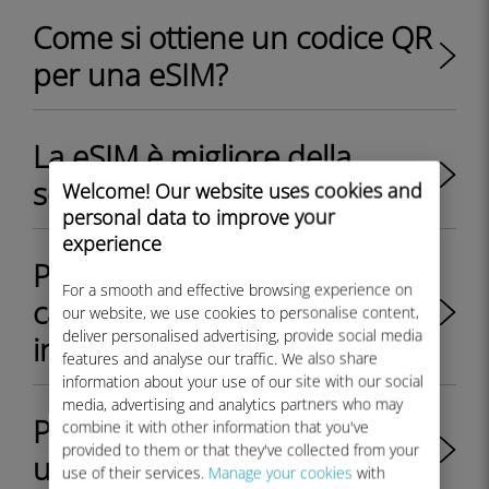
Come si ottiene un codice QR
per una eSIM?
La eSIM è migliore della
scheda SIM fisica?
Welcome! Our website uses cookies and
personal data to improve your
experience
Posso ancora utilizzare la mia
For a smooth and effective browsing experience on
carta SIM dopo aver
our website, we use cookies to personalise content,
deliver personalised advertising, provide social media
installato la eSIM?
features and analyse our traffic. We also share
information about your use of our site with our social
media, advertising and analytics partners who may
Posso passare da una eSIM a
combine it with other information that you've
provided to them or that they've collected from your
una SIM fisica?
use of their services.
Manage your cookies
with