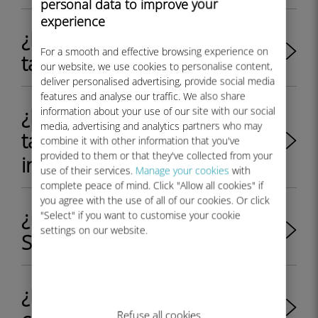
personal data to improve your
experience
¿Es la eSIM mejor que la
For a smooth and effective browsing experience on
tarjeta SIM física?
our website, we use cookies to personalise content,
deliver personalised advertising, provide social media
features and analyse our traffic. We also share
¿Puedo seguir usando mi
information about your use of our site with our social
media, advertising and analytics partners who may
tarjeta SIM después de
combine it with other information that you've
provided to them or that they've collected from your
instalar eSIM?
use of their services.
Manage your cookies
with
complete peace of mind. Click "Allow all cookies" if
you agree with the use of all of our cookies. Or click
¿Puedo cambiar de eSIM a
"Select" if you want to customise your cookie
settings on our website.
SIM física?
¿El iPhone 11 es compatible
Refuse all cookies