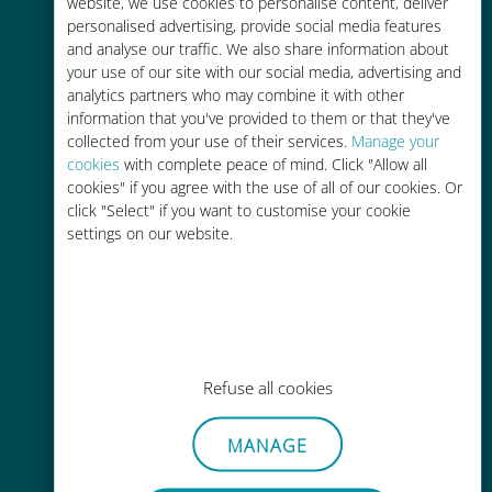
tariffe di roaming con il vostro
website, we use cookies to personalise content, deliver
personalised advertising, provide social media features
operatore attuale
and analyse our traffic. We also share information about
your use of our site with our social media, advertising and
analytics partners who may combine it with other
information that you've provided to them or that they've
collected from your use of their services.
Manage your
cookies
with complete peace of mind. Click "Allow all
Ricarica facile
cookies" if you agree with the use of all of our cookies. Or
click "Select" if you want to customise your cookie
Ovunque tramite l'app Ubigi, anche
settings on our website.
senza Wi-Fi o dati residui
Refuse all cookies
Senza sforzo
Non è necessario rimuovere la
MANAGE
scheda SIM esistente