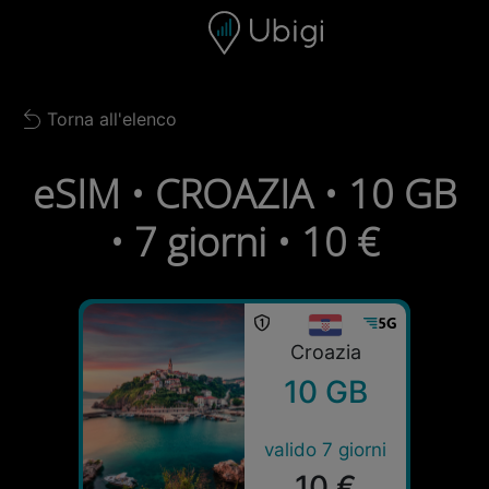
Skip to content
Contenuto
Barra di navigazione
Piè di pagina
Torna all'elenco
Back to list
eSIM • CROAZIA • 10 GB
• 7 giorni • 10 €
Croazia
10 GB
valido 7 giorni
10 €