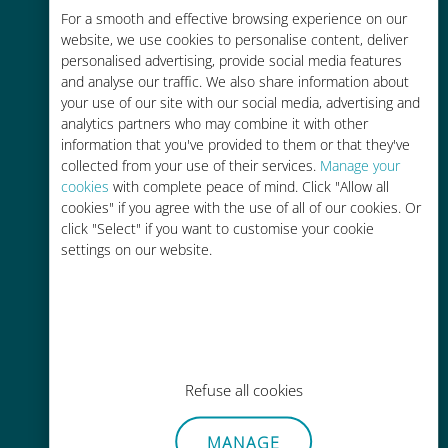
Économique
For a smooth and effective browsing experience on our
website, we use cookies to personalise content, deliver
Jusqu'à 90 % moins cher que les
personalised advertising, provide social media features
frais d'itinérance avec votre
and analyse our traffic. We also share information about
opérateur habituel
your use of our site with our social media, advertising and
analytics partners who may combine it with other
information that you've provided to them or that they've
collected from your use of their services.
Manage your
cookies
with complete peace of mind. Click "Allow all
cookies" if you agree with the use of all of our cookies. Or
Recharge facile
click "Select" if you want to customise your cookie
settings on our website.
Partout via l'app Ubigi, même sans
Wi-Fi ou data sur votre compte
Refuse all cookies
Sans effort
MANAGE