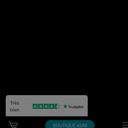
Très
bien
Cart Ubigi
Nav
BOUTIQUE eSIM