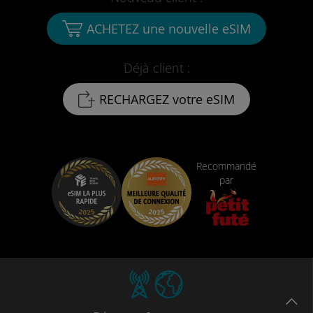
ACHETEZ une nouvelle eSIM
Déjà client :
RECHARGEZ votre eSIM
Recommandé
par