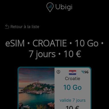
Skip to content
Contenu
Barre de navigation
Bas de page
Retour à la liste
Back to list
eSIM • CROATIE • 10 Go •
7 jours • 10 €
Croatie
10 Go
valide 7 jours
10 €