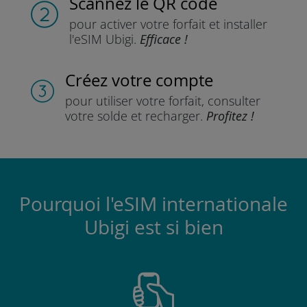
Scannez
le QR code
pour activer votre forfait
et installer
l'eSIM Ubigi.
Efficace !
Créez votre compte
pour utiliser votre forfait,
consulter
votre solde et recharger.
Profitez !
Pourquoi l'eSIM internationale
Ubigi est si bien