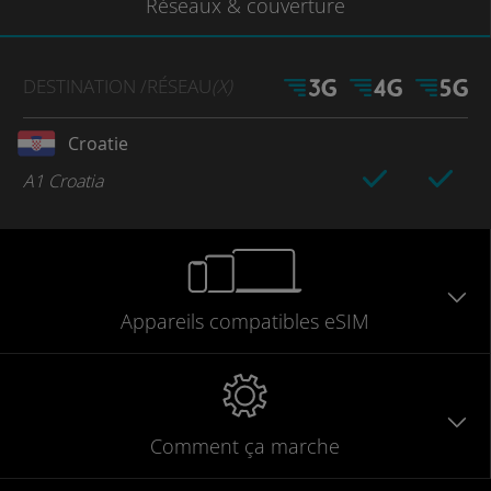
Réseaux
& couverture
DESTINATION
/RÉSEAU
(X)
Croatie
A1 Croatia
Appareils
compatibles
eSIM
Comment ça marche