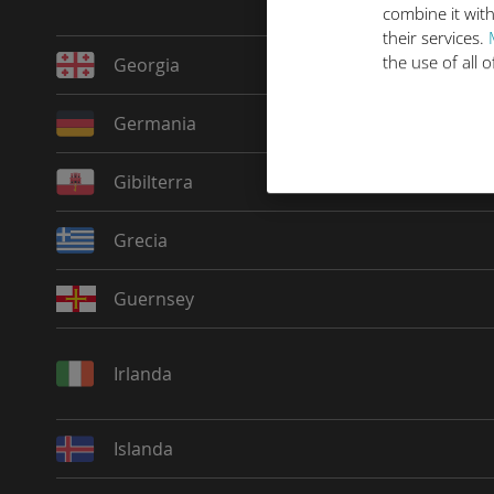
combine it with
their services.
the use of all 
Georgia
Germania
Gibilterra
Grecia
Guernsey
Irlanda
Islanda