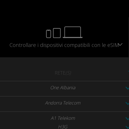
Controllare
i dispositivi compatibili
con le eSIM
RETE
(S)
One Albania
Andorra Telecom
A1 Telekom
H3G