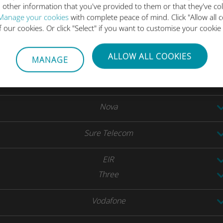
SFR
 other information that you've provided to them or that they've co
Manage your cookies
with complete peace of mind. Click "Allow all c
Cellfie Mobile
of our cookies. Or click "Select" if you want to customise your cookie
O2
ALLOW ALL COOKIES
MANAGE
Gibtelecom
Nova
Sure Telecom
EIR
Three
Vodafone