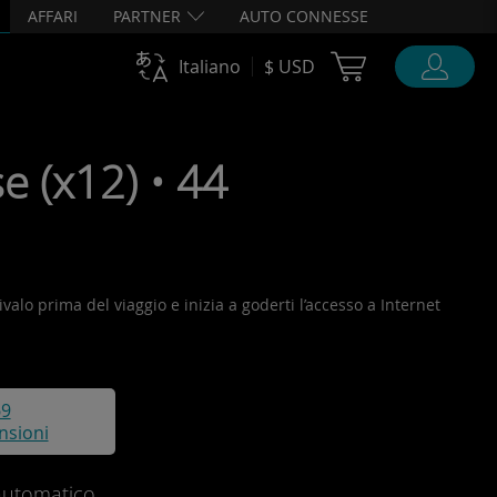
AFFARI
PARTNER
AUTO CONNESSE
Cart Ubigi
Italiano
$ USD
 (x12) • 44
ivalo prima del viaggio e inizia a goderti l’accesso a Internet
69
nsioni
automatico.