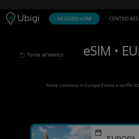
Skip to content
Contenuto
Barra di navigazione
Piè di pagina
NEGOZIO eSIM
CENTRO ASS
eSIM • EU
Torna all'elenco
Back to list
Resta connesso in Europa Estesa a tariffe local
EUROPA