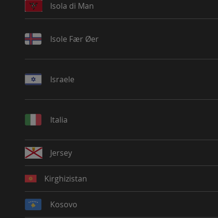
Isola di Man
Isole Fær Øer
Israele
Italia
Jersey
Kirghizistan
Kosovo