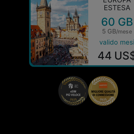
ESTESA
60 GB
5 GB
/mese
valido mes
44 US