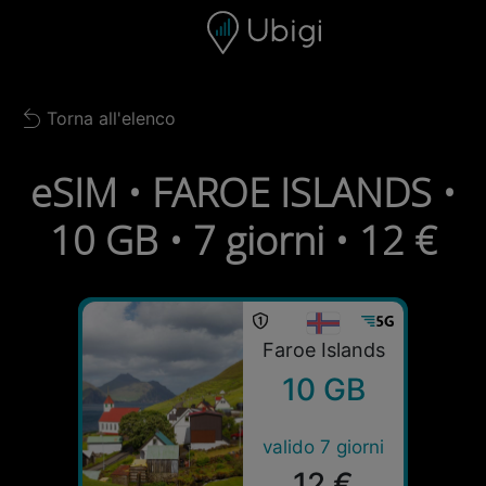
Skip to content
Contenuto
Barra di navigazione
Piè di pagina
Torna all'elenco
Back to list
eSIM • FAROE ISLANDS •
10 GB • 7 giorni • 12 €
Faroe Islands
10 GB
valido 7 giorni
12 €