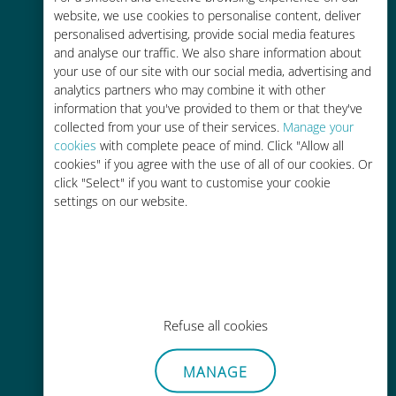
Fino al 90% in meno rispetto alle
website, we use cookies to personalise content, deliver
tariffe di roaming con il vostro
personalised advertising, provide social media features
operatore attuale
and analyse our traffic. We also share information about
your use of our site with our social media, advertising and
analytics partners who may combine it with other
information that you've provided to them or that they've
collected from your use of their services.
Manage your
cookies
with complete peace of mind. Click "Allow all
cookies" if you agree with the use of all of our cookies. Or
Ricarica facile
click "Select" if you want to customise your cookie
Ovunque tramite l'app Ubigi, anche
settings on our website.
senza Wi-Fi o dati residui
Refuse all cookies
Senza sforzo
MANAGE
Non è necessario rimuovere la