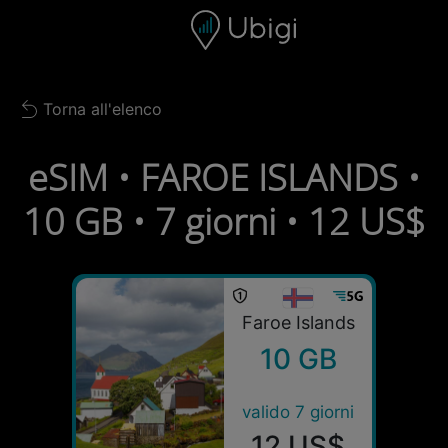
Skip to content
Contenuto
Barra di navigazione
Piè di pagina
Torna all'elenco
Back to list
eSIM • FAROE ISLANDS •
10 GB • 7 giorni • 12 US$
Faroe Islands
10 GB
valido 7 giorni
12 US$