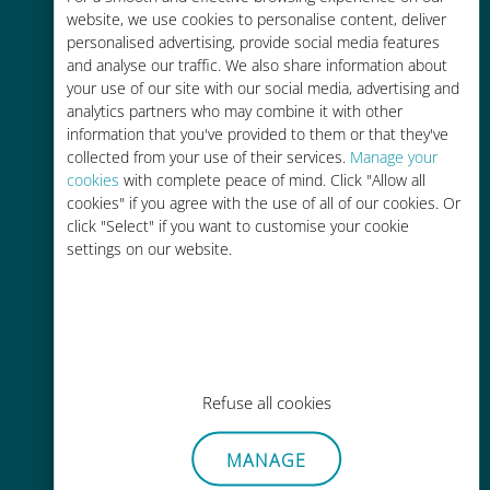
Fino al 90% in meno rispetto alle
website, we use cookies to personalise content, deliver
tariffe di roaming con il vostro
personalised advertising, provide social media features
operatore attuale
and analyse our traffic. We also share information about
your use of our site with our social media, advertising and
analytics partners who may combine it with other
information that you've provided to them or that they've
collected from your use of their services.
Manage your
cookies
with complete peace of mind. Click "Allow all
cookies" if you agree with the use of all of our cookies. Or
Ricarica facile
click "Select" if you want to customise your cookie
Ovunque tramite l'app Ubigi, anche
settings on our website.
senza Wi-Fi o dati residui
Refuse all cookies
Senza sforzo
MANAGE
Non è necessario rimuovere la