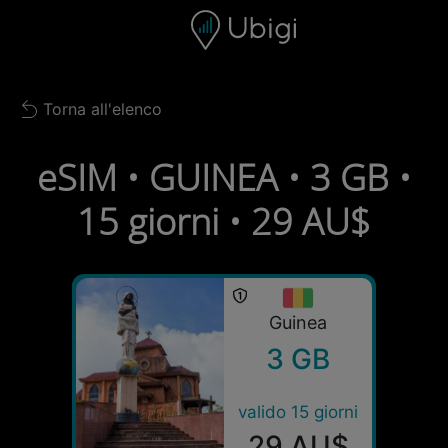
Skip to content
Contenuto
Barra di navigazione
Piè di pagina
Torna all'elenco
Back to list
eSIM • GUINEA • 3 GB •
15 giorni • 29 AU$
Guinea
3 GB
valido 15 giorni
29 AU$