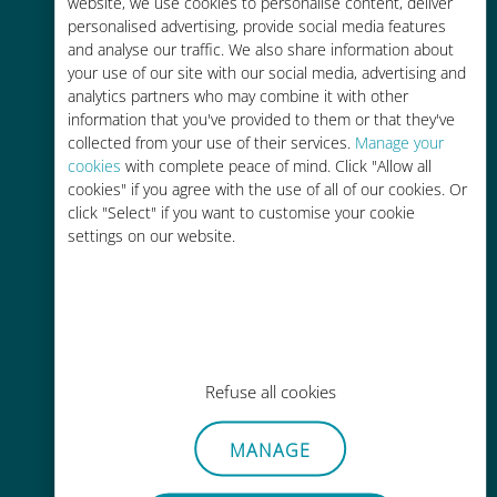
tariffe di roaming con il vostro
website, we use cookies to personalise content, deliver
personalised advertising, provide social media features
operatore attuale
and analyse our traffic. We also share information about
your use of our site with our social media, advertising and
analytics partners who may combine it with other
information that you've provided to them or that they've
collected from your use of their services.
Manage your
cookies
with complete peace of mind. Click "Allow all
Ricarica facile
cookies" if you agree with the use of all of our cookies. Or
click "Select" if you want to customise your cookie
Ovunque tramite l'app Ubigi, anche
settings on our website.
senza Wi-Fi o dati residui
Refuse all cookies
Senza sforzo
Non è necessario rimuovere la
MANAGE
scheda SIM esistente