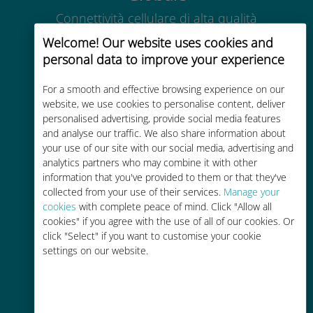
Connettività cellulare di alta qualità
in tutto il mondo in oltre 200
Welcome! Our website uses cookies and
destinazioni
personal data to improve your experience
For a smooth and effective browsing experience on our
website, we use cookies to personalise content, deliver
personalised advertising, provide social media features
and analyse our traffic. We also share information about
Economico
your use of our site with our social media, advertising and
analytics partners who may combine it with other
Fino al 90% in meno rispetto alle
information that you've provided to them or that they've
tariffe di roaming con il vostro
collected from your use of their services.
Manage your
operatore attuale
cookies
with complete peace of mind. Click "Allow all
cookies" if you agree with the use of all of our cookies. Or
click "Select" if you want to customise your cookie
settings on our website.
Ricarica facile