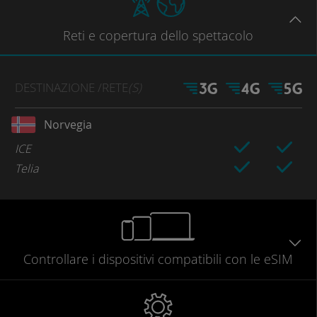
Reti
e copertura dello spettacolo
DESTINAZIONE
/RETE
(S)
Norvegia
ICE
Telia
Controllare
i dispositivi compatibili
con le eSIM