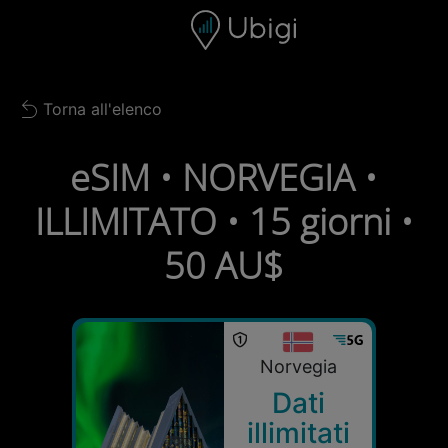
Skip to content
Contenuto
Barra di navigazione
Piè di pagina
Torna all'elenco
Back to list
eSIM • NORVEGIA •
ILLIMITATO • 15 giorni •
50 AU$
Norvegia
Dati
illimitati