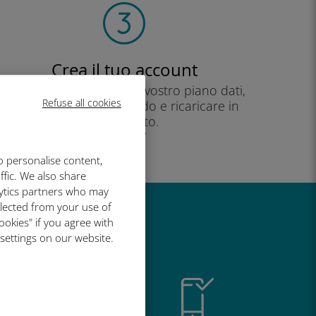
Crea il tuo account
per iniziare a utilizzare il vostro piano dati,
Refuse all cookies
controllare il vostro saldo e ricaricare in
movimento.
Godere!
o personalise content,
ffic. We also share
lytics partners who may
llected from your use of
ookies" if you agree with
così grande
 settings on our website.