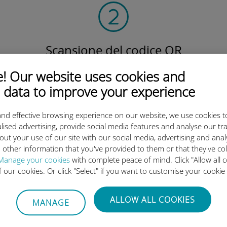
Scansione del codice QR
per attivare il piano dati e
 Our website uses cookies and
installare la eSIM Ubigi.
Semplice!
 data to improve your experience
nd effective browsing experience on our website, we use cookies t
lised advertising, provide social media features and analyse our tra
out your use of our site with our social media, advertising and ana
 other information that you've provided to them or that they've co
Manage your cookies
with complete peace of mind. Click "Allow all c
eSIM internazionale di Ubigi è 
of our cookies. Or click "Select" if you want to customise your cookie
ALLOW ALL COOKIES
MANAGE