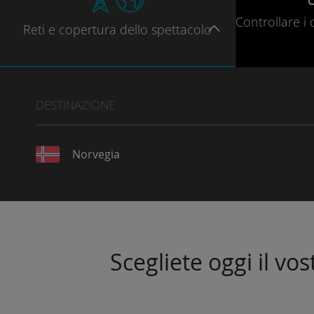
Controllare
i 
Reti
e copertura dello spettacolo
DESTINAZIONE
Norvegia
Scegliete oggi il vo