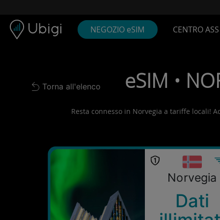
Skip to content
Contenuto
Barra di navigazione
Piè di pagina
NEGOZIO eSIM
CENTRO ASS
eSIM • NOR
Torna all'elenco
Back to list
Resta connesso in Norvegia a tariffe locali! Ac
Norvegia
Dati
illimitat