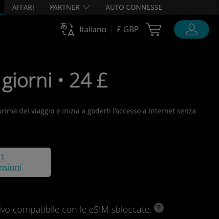
AFFARI
PARTNER
AUTO CONNESSE
Cart Ubigi
Italiano
£ GBP
iorni • 24 £
 prima del viaggio e inizia a goderti l’accesso a Internet senza
21
nsioni
ivo compatibile con le eSIM sbloccate.