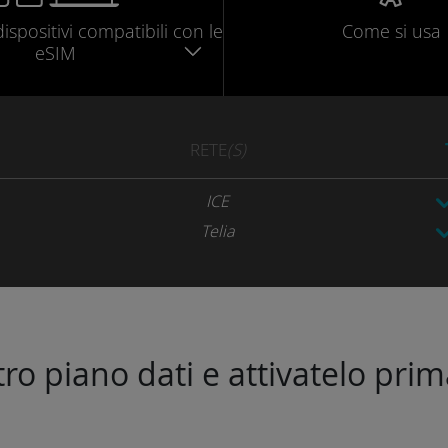
dispositivi compatibili
con le
Come si usa
eSIM
RETE
(S)
ICE
Telia
stro piano dati e attivatelo prim