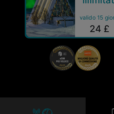
valido 15 gio
24 £