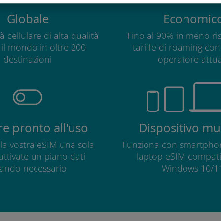
Globale
Economic
à cellulare di alta qualità
Fino al 90% in meno ris
o il mondo in oltre 200
tariffe di roaming con 
destinazioni
operatore attua
e pronto all'uso
Dispositivo mul
e la vostra eSIM una sola
Funziona con smartphon
 attivate un piano dati
laptop eSIM compatib
ando necessario
Windows 10/11