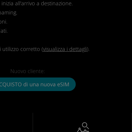
inizia all'arrivo a destinazione.
roaming.
oni.
ati.
utilizzo corretto (
visualizza i dettagli
).
Nuovo cliente:
CQUISTO di una nuova eSIM