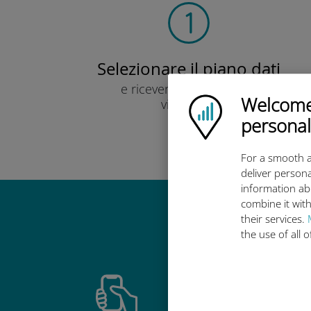
Selezionare il piano dati
e ricevere un codice QR
Welcome!
Ubigi logo
via e-mail.
Veloce!
personal
For a smooth a
deliver persona
information ab
combine it with
their services.
Perché la 
the use of all 