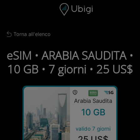
Skip to content
Contenuto
Barra di navigazione
Piè di pagina
Torna all'elenco
Back to list
eSIM • ARABIA SAUDITA •
10 GB • 7 giorni • 25 US$
Arabia Saudita
10 GB
valido 7 giorni
25 US$