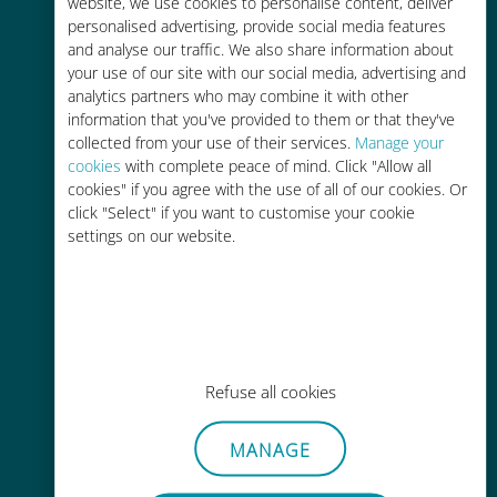
tariffe di roaming con il vostro
website, we use cookies to personalise content, deliver
personalised advertising, provide social media features
operatore attuale
and analyse our traffic. We also share information about
your use of our site with our social media, advertising and
analytics partners who may combine it with other
information that you've provided to them or that they've
collected from your use of their services.
Manage your
cookies
with complete peace of mind. Click "Allow all
Ricarica facile
cookies" if you agree with the use of all of our cookies. Or
click "Select" if you want to customise your cookie
Ovunque tramite l'app Ubigi, anche
settings on our website.
senza Wi-Fi o dati residui
Refuse all cookies
Senza sforzo
Non è necessario rimuovere la
MANAGE
scheda SIM esistente