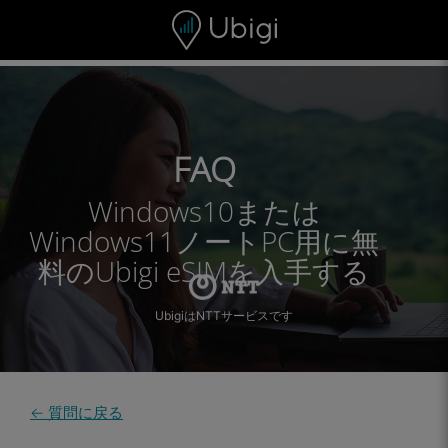
Skip to content
コンテンツ
ナビゲーションバー
フッター
FAQ
Windows10または
Windows11ノートPC用に無
料のUbigi eSIMを入手する
UbigiはNTTサービスです
← 質問に戻る