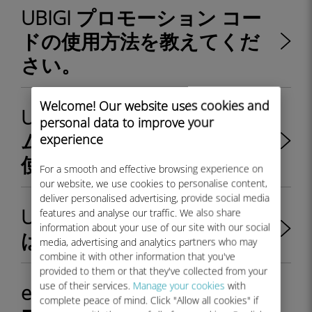
UBIGI プロモーション コー
ドの使用方法を教えてくだ
さい。
Welcome! Our website uses cookies and
Ubigi WELCOME10 ウェルカ
personal data to improve your
ム プロモーション コードの
experience
使用方法は?
For a smooth and effective browsing experience on
our website, we use cookies to personalise content,
deliver personalised advertising, provide social media
Ubigiで5Gを利用する方法
features and analyse our traffic. We also share
information about your use of our site with our social
は？ - Apple & Android
media, advertising and analytics partners who may
combine it with other information that you've
provided to them or that they've collected from your
use of their services.
Manage your cookies
with
eSIM データプランで Ubigi
complete peace of mind. Click "Allow all cookies" if