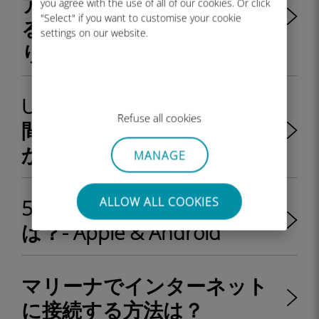
アカウントにリチャージす
you agree with the use of all of our cookies. Or click
"Select" if you want to customise your cookie
るたびに QR コードを受け取
settings on our website.
りますか?
Ubigiデータプランの有効期
Refuse all cookies
間はいつから始まります
か？
MANAGE
ALLOW ALL COOKIES
5G通信を無効化する方法
は？- Apple & Android
マリーナでインターネット
に接続する方法は？