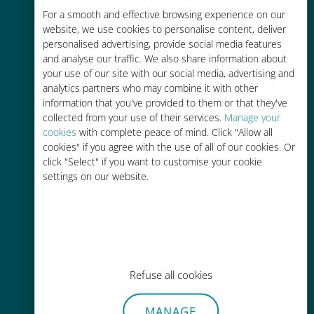
For a smooth and effective browsing experience on our
お客様が普段お使いのキャリアでロ
website, we use cookies to personalise content, deliver
ーミングサービスを使った場合に比
personalised advertising, provide social media features
べて最大で90％の節約が可能です。
and analyse our traffic. We also share information about
your use of our site with our social media, advertising and
analytics partners who may combine it with other
information that you've provided to them or that they've
collected from your use of their services.
Manage your
cookies
with complete peace of mind. Click "Allow all
かんたん追加購入
cookies" if you agree with the use of all of our cookies. Or
click "Select" if you want to customise your cookie
Wi-Fiやデータ残量がなくても、
settings on our website.
Ubigiアプリでデータの追加購入が
可能
Refuse all cookies
手間いらず
MANAGE