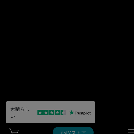
素晴らし
い
Cart Ubigi
Nav
eSIMストア