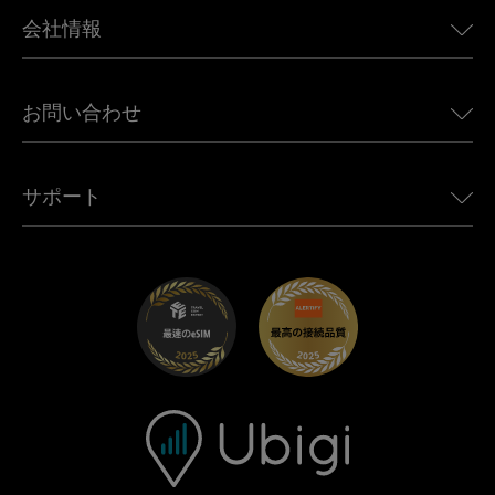
BMW向けUbigi
カナダ向けeSIM
会社情報
Land Rover向けUbigi
ブラジル向けeSIM
Alfa Romeo向けUbigi
タイ向けeSIM
Ubigiについて
Jeep向けUbigi
お問い合わせ
アフリカ向けeSIM
Ubigi関連プレス
Jaguar向けUbigi
すべての目的地を見る
モバイル ネットワーク パートナー
Toyota向けUbigi
従業員をつなぐ
Ubigiアプリ
サポート
Mini向けUbigi
アフェリエイトプログラム
Ubigi.com
Maserati向けUbigi
ディストリビュータープログラム
UbiClub｜ロイヤルティプログラム
始めましょう
Fiat向けUbigi
お友達紹介プログラム
トラブルシューティング
採用情報
ヘルプセンター
お問い合わせ先