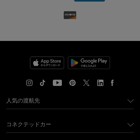
人気の渡航先
アメリカ向けeSIM
コネクテッドカー
ヨーロッパ向けeSIM
日本向けeSIM