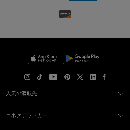
人気の渡航先
アメリカ向けeSIM
コネクテッドカー
ヨーロッパ向けeSIM
日本向けeSIM