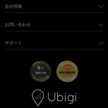
BMW向けUbigi
カナダ向けeSIM
会社情報
Land Rover向けUbigi
ブラジル向けeSIM
Alfa Romeo向けUbigi
タイ向けeSIM
Ubigiについて
Jeep向けUbigi
お問い合わせ
アフリカ向けeSIM
Ubigi関連プレス
Jaguar向けUbigi
すべての目的地を見る
モバイル ネットワーク パートナー
Toyota向けUbigi
従業員をつなぐ
Ubigiアプリ
サポート
Mini向けUbigi
アフェリエイトプログラム
Ubigi.com
Maserati向けUbigi
ディストリビュータープログラム
UbiClub｜ロイヤルティプログラム
始めましょう
Fiat向けUbigi
お友達紹介プログラム
トラブルシューティング
採用情報
ヘルプセンター
お問い合わせ先