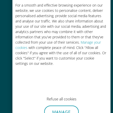
For a smooth and effective browsing experience on our
お客様が普段お使いのキャリアでロ
website, we use cookies to personalise content, deliver
ーミングサービスを使った場合に比
personalised advertising, provide social media features
べて最大で90％の節約が可能です。
and analyse our traffic. We also share information about
your use of our site with our social media, advertising and
analytics partners who may combine it with other
information that you've provided to them or that they've
collected from your use of their services.
Manage your
cookies
with complete peace of mind. Click "Allow all
かんたん追加購入
cookies" if you agree with the use of all of our cookies. Or
click "Select" if you want to customise your cookie
Wi-Fiやデータ残量がなくても、
settings on our website.
Ubigiアプリでデータの追加購入が
可能
Refuse all cookies
手間いらず
MANAGE