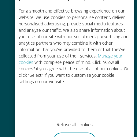
コストパフォーマンス
For a smooth and effective browsing experience on our
お客様が普段お使いのキャリアでロ
website, we use cookies to personalise content, deliver
ーミングサービスを使った場合に比
personalised advertising, provide social media features
and analyse our traffic. We also share information about
べて最大で90％の節約が可能です。
your use of our site with our social media, advertising and
analytics partners who may combine it with other
information that you've provided to them or that they've
collected from your use of their services.
Manage your
cookies
with complete peace of mind. Click "Allow all
cookies" if you agree with the use of all of our cookies. Or
かんたん追加購入
click "Select" if you want to customise your cookie
settings on our website.
Wi-Fiやデータ残量がなくても、
Ubigiアプリでデータの追加購入が
可能
Refuse all cookies