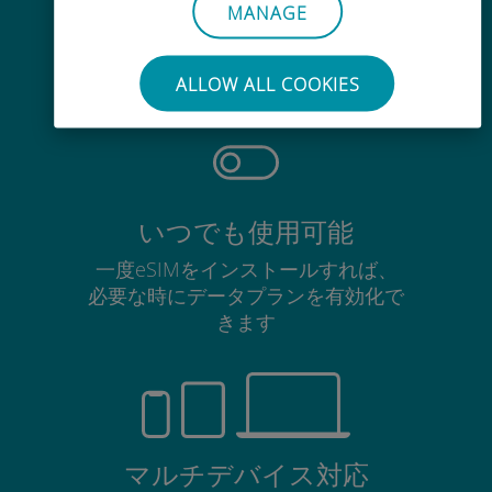
手間いらず
MANAGE
使用中のSIMカードを抜き差しする
必要はありません
ALLOW ALL COOKIES
いつでも使用可能
一度eSIMをインストールすれば、
必要な時にデータプランを有効化で
きます
マルチデバイス対応