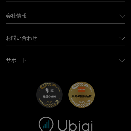
日本向けeSIM
BMW向けUbigi
カナダ向けeSIM
会社情報
Land Rover向けUbigi
ブラジル向けeSIM
Alfa Romeo向けUbigi
タイ向けeSIM
Ubigiについて
Jeep向けUbigi
お問い合わせ
アフリカ向けeSIM
Ubigi関連プレス
Jaguar向けUbigi
すべての目的地を見る
モバイル ネットワーク パートナー
Toyota向けUbigi
従業員をつなぐ
Ubigiアプリ
サポート
Mini向けUbigi
アフェリエイトプログラム
Ubigi.com
Maserati向けUbigi
ディストリビュータープログラム
UbiClub｜ロイヤルティプログラム
始めましょう
Fiat向けUbigi
お友達紹介プログラム
トラブルシューティング
採用情報
ヘルプセンター
お問い合わせ先