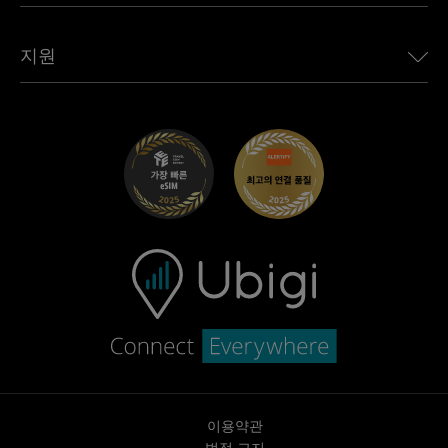
모든 목적지 보기
Ubigi 네트워크 파트너
Toyota용 Ubigi
직원 연결
Ubigi 앱
지원
Mini용 Ubigi
제휴 프로그램
Ubigi.com
Maserati용 Ubigi
총판 프로그램
UbiClub – 멤버십 프로그램
시작하기
Fiat용 Ubigi
친구 프로그램 추천
문제 해결
경력 기회
고객 센터
지원팀에 문의
이용약관
법적 고지