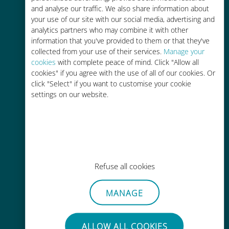
and analyse our traffic. We also share information about
90% 저렴합니다.
your use of our site with our social media, advertising and
analytics partners who may combine it with other
information that you've provided to them or that they've
collected from your use of their services.
Manage your
cookies
with complete peace of mind. Click "Allow all
cookies" if you agree with the use of all of our cookies. Or
간편한 충전
click "Select" if you want to customise your cookie
settings on our website.
Wi-Fi나 남은 데이터가 없어도 Ubigi
앱을 통해 어디서나 사용 가능
Refuse all cookies
간편한
MANAGE
기존 SIM 카드를 제거할 필요가 없습
니다.
ALLOW ALL COOKIES