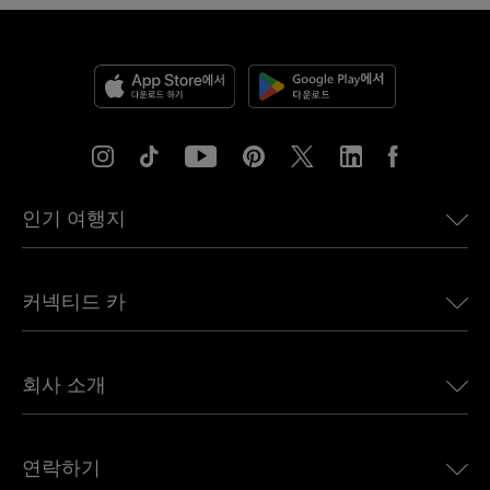
인기 여행지
미국용 eSIM
커넥티드 카
유럽용 eSIM
일본용 eSIM
BMW용 Ubigi
캐나다용 eSIM
회사 소개
Land Rover용 Ubigi
브라질용 eSIM
Alfa Romeo용 Ubigi
태국용 eSIM
우리의 이야기
Jeep용 Ubigi
연락하기
아프리카용 eSIM
언론에 소개된 Ubigi
Jaguar용 Ubigi