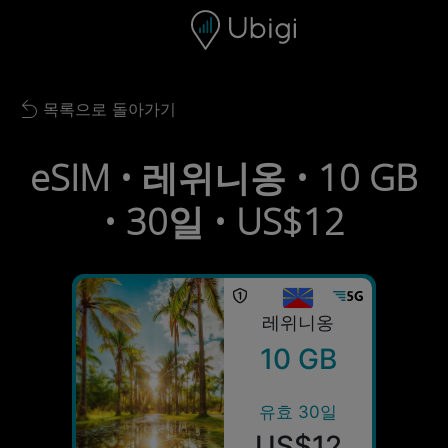
Skip to content
콘텐츠
내비게이션 바
하단
목록으로 돌아가기
Back to list
eSIM • 레위니옹 • 10 GB
• 30일 • US$12
레위니옹
10 GB
유효 30일
US$12