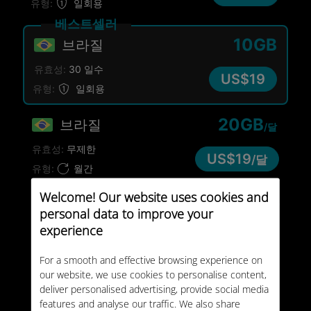
유형:
일회용
베스트셀러
10GB
브라질
유효성:
30 일수
US$19
유형:
일회용
20GB
브라질
/달
유효성:
무제한
US$19
/달
유형:
월간
Welcome! Our website uses cookies and
무제한
브라질
personal data to improve your
experience
유효성:
8 일수
US$29
유형:
일회용
For a smooth and effective browsing experience on
our website, we use cookies to personalise content,
25GB
브라질
deliver personalised advertising, provide social media
features and analyse our traffic. We also share
유효성:
30 일수