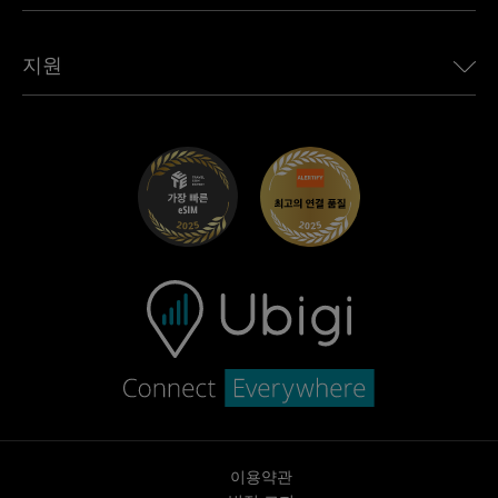
Jaguar용 Ubigi
모든 목적지 보기
Ubigi 네트워크 파트너
Toyota용 Ubigi
직원 연결
Ubigi 앱
지원
Mini용 Ubigi
제휴 프로그램
Ubigi.com
Maserati용 Ubigi
총판 프로그램
UbiClub – 멤버십 프로그램
시작하기
Fiat용 Ubigi
친구 프로그램 추천
문제 해결
경력 기회
고객 센터
지원팀에 문의
이용약관