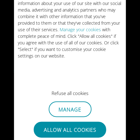
information about your use of our site with our social
US$45
유형:
일회용
media, advertising and analytics partners who may
combine it with other information that you've
provided to them or that they've collected from your
무제한
브라질
use of their services.
Manage your cookies
with
complete peace of mind. Click "Allow all cookies" if
유효성:
15 일수
US$49
you agree with the use of all of our cookies. Or click
유형:
일회용
"Select" if you want to customise your cookie
settings on our website.
60GB
브라질
5GB
/달
유효성:
12 개월
US$55
유형:
연간
Refuse all cookies
무제한
브라질
MANAGE
유효성:
30 일수
US$69
유형:
일회용
ALLOW ALL COOKIES