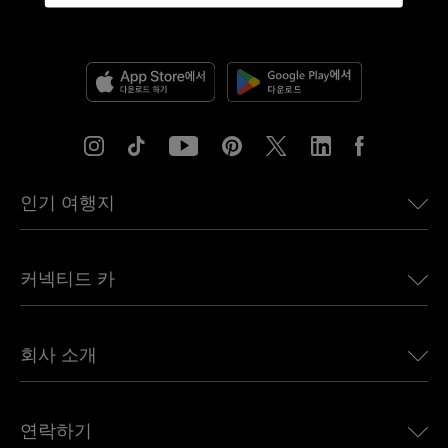
인기 여행지
미국용 eSIM
커넥티드 카
유럽용 eSIM
일본용 eSIM
BMW용 Ubigi
캐나다용 eSIM
회사 소개
Land Rover용 Ubigi
브라질용 eSIM
Alfa Romeo용 Ubigi
태국용 eSIM
우리의 이야기
Jeep용 Ubigi
연락하기
아프리카용 eSIM
언론에 소개된 Ubigi