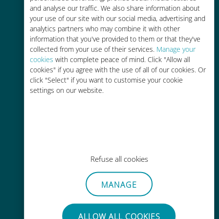
and analyse our traffic. We also share information about
90% 저렴합니다.
your use of our site with our social media, advertising and
analytics partners who may combine it with other
information that you've provided to them or that they've
collected from your use of their services.
Manage your
cookies
with complete peace of mind. Click "Allow all
cookies" if you agree with the use of all of our cookies. Or
간편한 충전
click "Select" if you want to customise your cookie
settings on our website.
Wi-Fi나 남은 데이터가 없어도 Ubigi
앱을 통해 어디서나 사용 가능
Refuse all cookies
간편한
MANAGE
기존 SIM 카드를 제거할 필요가 없습
니다.
ALLOW ALL COOKIES