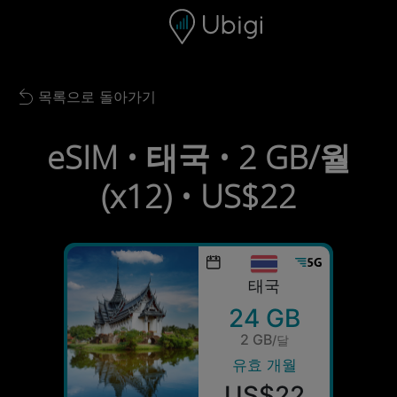
Skip to content
콘텐츠
내비게이션 바
하단
목록으로 돌아가기
Back to list
eSIM • 태국 • 2 GB/월
(x12) • US$22
태국
24 GB
2 GB
/달
유효 개월
US$22