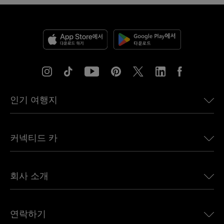
인기 여행지
미국용 eSIM
커넥티드 카
유럽용 eSIM
일본용 eSIM
BMW용 Ubigi
캐나다용 eSIM
회사 소개
Land Rover용 Ubigi
브라질용 eSIM
Alfa Romeo용 Ubigi
태국용 eSIM
우리의 이야기
Jeep용 Ubigi
연락하기
아프리카용 eSIM
언론에 소개된 Ubigi
Jaguar용 Ubigi