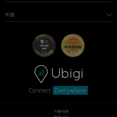
모든 목적지 보기
Ubigi 네트워크 파트너
Toyota용 Ubigi
직원 연결
Ubigi 앱
지원
Mini용 Ubigi
제휴 프로그램
Ubigi.com
Maserati용 Ubigi
총판 프로그램
UbiClub – 멤버십 프로그램
시작하기
Fiat용 Ubigi
친구 프로그램 추천
문제 해결
경력 기회
고객 센터
지원팀에 문의
이용약관
법적 고지