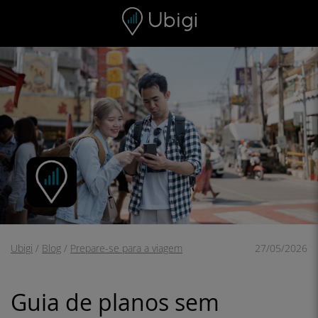
Skip to content
Conteúdo
Barra de navegação
Rodapé
Ubigi
/
Blog
/
Prepare-se para a viagem
27/05/2026
Guia de planos sem