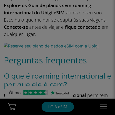
Explore
os Guia de planos sem roaming
internacional do Ubigi eSIM
antes de seu voo.
Escolha o que melhor se adapta às suas viagens.
Conecte-se
antes de viajar e
fique conectado
em
qualquer lugar.
Perguntas frequentes
O que é roaming internacional e
por que ele é caro?
Ótimo
Os serviços de roaming internacional
permitem
que você use seu telefone no exterior. Em geral, é
Cart Ubigi
Navigatio
LOJA eSIM
caro, porque sua
operadora doméstica
cobra