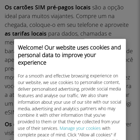
Os cartões SIM pré-pagos locais
são a opção
ideal para muitos viajantes. Compre um na
chegada, coloque-o em seu telefone e aproveite
as tarifas locais
para dados, chamadas e
mensagens de texto. Em geral, eles são mais
Welcome! Our website uses cookies and
baratos do que o roaming, com alguns a partir de
personal data to improve your
apenas
US$ 5 por dia
. A desvantagem: talvez você
experience
precise trocar de SIM ao cruzar as fronteiras e
For a smooth and effective browsing experience on
mostrar sua identidade para comprar um. Talvez
our website, we use cookies to personalise content,
você tenha que esperar 30 minutos ou mais para
deliver personalised advertising, provide social media
a ativação. Você também não poderá recarregar
features and analyse our traffic. We also share
information about your use of our site with our social
um plano depois de usá-lo (ao contrário do Ubigi
media, advertising and analytics partners who may
eSIM).
combine it with other information that you've
provided to them or that they've collected from your
Os cartões SIM globais
são ideais se você estiver
use of their services.
Manage your cookies
with
visitando vários países. Com um cartão e um
complete peace of mind. Click "Allow all cookies" if