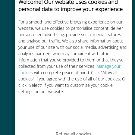
Welcome! Our website uses cookies and
personal data to improve your experience
Uygun maliyetli
For a smooth and effective browsing experience on our
Mevcut operatörünüzle dolaşım
website, we use cookies to personalise content, deliver
personalised advertising, provide social media features
ücretlerinden %90'a kadar daha
and analyse our traffic. We also share information about
ucuz
your use of our site with our social media, advertising and
analytics partners who may combine it with other
information that you've provided to them or that they've
collected from your use of their services.
Manage your
cookies
with complete peace of mind. Click "Allow all
cookies" if you agree with the use of all of our cookies. Or
Kolay doldurma
click "Select" if you want to customise your cookie
settings on our website.
Ubigi uygulaması aracılığıyla her
yerde, Wi-Fi veya kalan veri
olmadan bile
Refuse all cookies