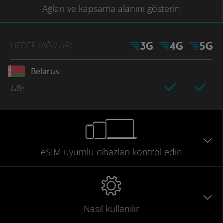
Ağları
ve kapsama
alanını gösterin
HEDEF
/AĞ
(LAR)
Belarus
Life
eSIM uyumlu
cihazları
kontrol edin
Nasıl kullanılır