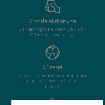
Anında aktivasyon
Dakikalar içinde e-posta yoluyla bir
QR kodu alın ve tarayın
Küresel
200'den fazla destinasyonda dünya
çapında yüksek kaliteli hücresel
bağlantı