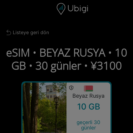
Skip to content
İçerik
Gezinme çubuğu
Alt bilgi
Listeye geri dön
Back to list
eSIM • BEYAZ RUSYA • 10
GB • 30 günler • ¥3100
Beyaz Rusya
10 GB
geçerli 30
günler