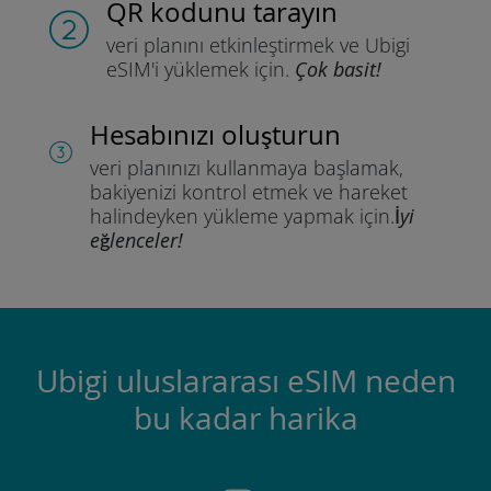
QR kodunu tarayın
veri planını etkinleştirmek ve
Ubigi
eSIM'i yüklemek için.
Çok basit!
Hesabınızı oluşturun
veri planınızı kullanmaya başlamak,
bakiyenizi kontrol etmek ve hareket
halindeyken yükleme yapmak için.
İyi
eğlenceler!
Ubigi uluslararası eSIM neden
bu kadar harika