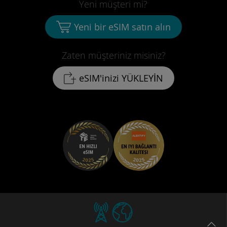
Yeni müşteri mi?
Yeni bir eSIM satın alın
Zaten müşteriniz misiniz?
eSIM'inizi YÜKLEYİN