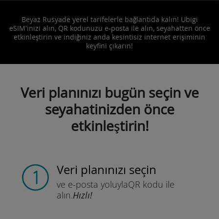
Beyaz Rusyade yerel tarifelerle bağlantıda kalın! Ubigi
eSIM'inizi alın, QR kodunuzu e-posta ile alın, seyahatten önce
etkinleştirin ve indiğiniz anda kesintisiz internet erişiminin
keyfini çıkarın!
Veri planınızı bugün seçin ve
seyahatinizden önce
etkinleştirin!
Veri planınızı seçin
ve e-posta yoluyla
QR kodu ile
alın.
Hızlı!