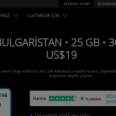
SEYAHAT eSIM’İ
İŞ DÜNYAS
RKEZİ
İŞLETMELER İÇİN
BULGARİSTAN • 25 GB • 30
US$19
 kalın! Ubigi eSIM'inizi alın, QR kodunuzu e-posta ile alın, seyahatte
erişiminin keyfini çıkarın!
4312
Harika
yoru
n
Tek seferlik eSIM veri planı.