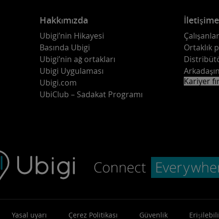
Hakkımızda
İletişim
Ubigi’nin Hikayesi
Çalışanlar
Basında Ubigi
Ortaklık 
Ubigi’nin ağ ortakları
Distribüt
Ubigi Uygulaması
Arkadaşın
Kariyer fı
Ubigi.com
UbiClub – Sadakat Programı
Yasal uyarı
Çerez Politikası
Güvenlik
Erişilebili