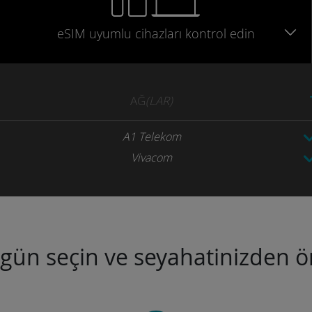
eSIM uyumlu
cihazları
kontrol edin
AĞ
(LAR)
A1 Telekom
Vivacom
ugün seçin ve seyahatinizden ön