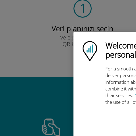
Veri planınızı seçin
ve e-posta yoluyla
Welcome!
QR kodu ile alın.
Ubigi logo
Hızlı!
personal
For a smooth a
deliver persona
information ab
combine it with
Ubigi u
their services.
the use of all 