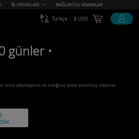
I
İŞ ORTAKLARI
BAĞLANTILI ARABALAR
Cart Ubigi
Türkçe
$ USD
 günler •
n önce etkinleştirin ve indiğiniz anda kesintisiz internet
4
mlar