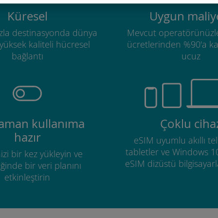
Küresel
Uygun maliye
zla destinasyonda dünya
Mevcut operatörünüzl
üksek kaliteli hücresel
ücretlerinden %90'a k
bağlantı
ucuz
zaman kullanıma
Çoklu ciha
hazır
eSIM uyumlu akıllı tel
tabletler ve Windows 1
izi bir kez yükleyin ve
eSIM dizüstü bilgisayarla
ğinde bir veri planını
etkinleştirin