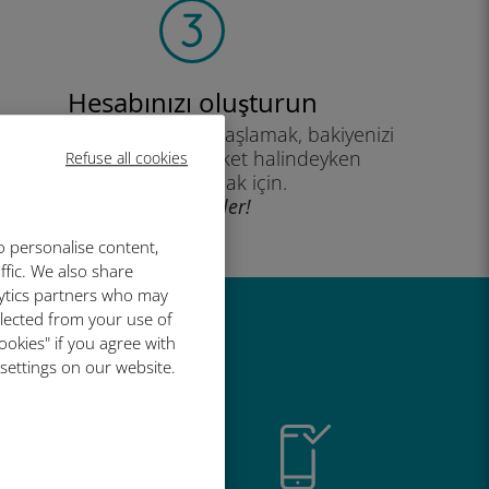
Hesabınızı oluşturun
eri planınızı kullanmaya başlamak, bakiyenizi
kontrol etmek ve hareket halindeyken
Refuse all cookies
yükleme yapmak için.
İyi eğlenceler!
o personalise content,
ffic. We also share
lytics partners who may
llected from your use of
r harika
ookies" if you agree with
 settings on our website.