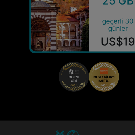
25 GB
geçerli 30
günler
US$1