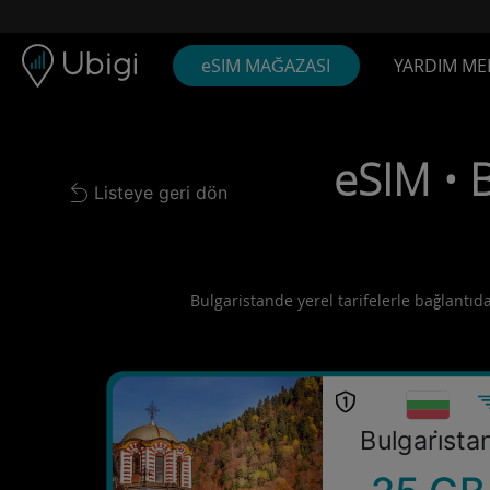
Skip to content
İçerik
Gezinme çubuğu
Alt bilgi
eSIM MAĞAZASI
YARDIM ME
eSIM • 
Listeye geri dön
Back to list
Bulgaristande yerel tarifelerle bağlantıda
Bulgari̇sta