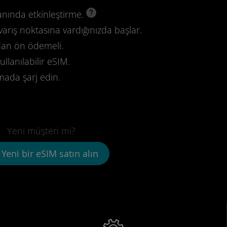
anında etkinleştirme.
varış noktasına vardığınızda başlar.
dan ön ödemeli.
llanılabilir eSIM.
mada şarj edin.
Yeni müşteri mi?
Yeni bir eSIM satın alın