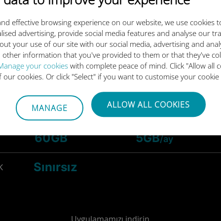
25GB
K
nd effective browsing experience on our website, we use cookies t
lised advertising, provide social media features and analyse our tra
out your use of our site with our social media, advertising and ana
Sınırsız
K
 other information that you've provided to them or that they've co
Manage your cookies
with complete peace of mind. Click "Allow all c
of our cookies. Or click "Select" if you want to customise your cookie
-
Sınırsız
/ay
ALLOW ALL COOKIES
50GB
MANAGE
K
60GB
5GB
/ay
Sınırsız
K
Uygulamamızı indirin