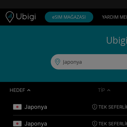
Skip to content
İçerik
Gezinme çubuğu
Alt bilgi
eSIM MAĞAZASI
YARDIM ME
Ubigi
HEDEF
TIP
Japonya
TEK SEFERLI
Japonya
TEK SEFERLI