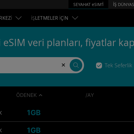
SEYAHAT eSIM’İ
İŞ DÜNYAS
RKEZİ
İŞLETMELER İÇİN
 eSIM veri planları, fiyatlar k
×
Tek Seferlik
ÖDENEK
/AY
1GB
K
1GB
K