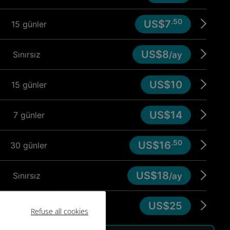
.50
US$7
15 günler
US$8
Sınırsız
/ay
US$10
15 günler
US$14
7 günler
.50
US$16
30 günler
US$18
Sınırsız
/ay
US$25
8 günler
Refuse all cookies