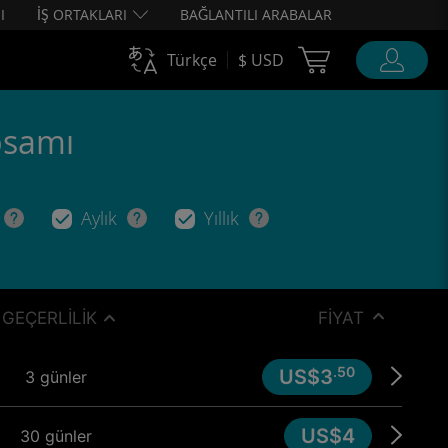
I
İŞ ORTAKLARI
BAĞLANTILI ARABALAR
Cart Ubigi
Türkçe
$ USD
apsamı
Aylık
Yıllık
GEÇERLILIK
FIYAT
.50
US$3
3 günler
US$4
30 günler