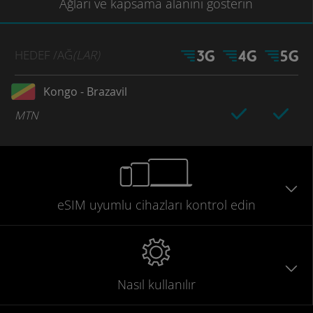
Ağları
ve kapsama
alanını gösterin
HEDEF
/AĞ
(LAR)
Kongo - Brazavil
MTN
eSIM uyumlu
cihazları
kontrol edin
Nasıl kullanılır