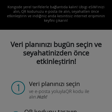
Kongode yerel tarifelerle bağlantıda kalın! Ubigi eSIM'inizi
alın, QR kodunuzu e-posta ile alın, seyahatten önce
etkinleştirin ve indiğiniz anda kesintisiz internet erişiminin
keyfini çıkarın!
Veri planınızı bugün seçin ve
seyahatinizden önce
etkinleştirin!
Veri planınızı seçin
ve e-posta yoluyla
QR kodu ile
alın.
Hızlı!
QR kodunu tarayın