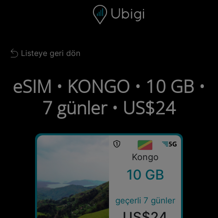
Skip to content
İçerik
Gezinme çubuğu
Alt bilgi
Listeye geri dön
Back to list
eSIM • KONGO • 10 GB •
7 günler • US$24
Kongo
10 GB
geçerli 7 günler
US$24