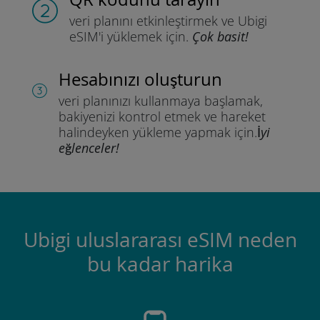
veri planını etkinleştirmek ve
Ubigi
eSIM'i yüklemek için.
Çok basit!
Hesabınızı oluşturun
veri planınızı kullanmaya başlamak,
bakiyenizi kontrol etmek ve hareket
halindeyken yükleme yapmak için.
İyi
eğlenceler!
Ubigi uluslararası eSIM neden
bu kadar harika