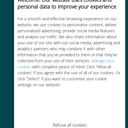
personal data to improve your experience
Uygun maliyetli
For a smooth and effective browsing experience on our
Mevcut operatörünüzle dolaşım
website, we use cookies to personalise content, deliver
ücretlerinden %90'a kadar daha
personalised advertising, provide social media features
ucuz
and analyse our traffic. We also share information about
your use of our site with our social media, advertising and
analytics partners who may combine it with other
information that you've provided to them or that they've
collected from your use of their services.
Manage your
cookies
with complete peace of mind. Click "Allow all
cookies" if you agree with the use of all of our cookies. Or
Kolay doldurma
click "Select" if you want to customise your cookie
settings on our website.
Ubigi uygulaması aracılığıyla her
yerde, Wi-Fi veya kalan veri
olmadan bile
Refuse all cookies