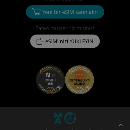
Yeni bir eSIM satın alın
Zaten müşteriniz misiniz?
eSIM'inizi YÜKLEYİN