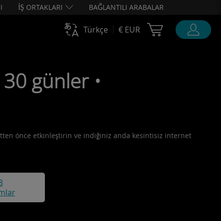
I
İŞ ORTAKLARI
BAĞLANTILI ARABALAR
Cart Ubigi
Türkçe
€ EUR
30 günler •
ten önce etkinleştirin ve indiğiniz anda kesintisiz internet
8
mlar