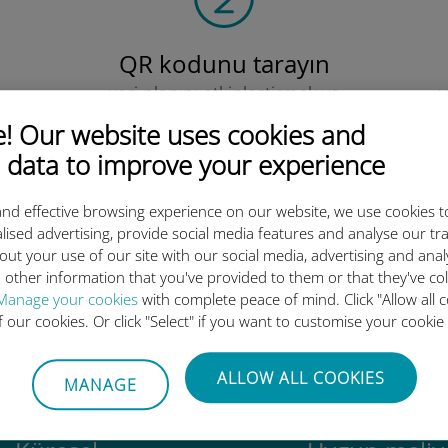
QR kodunu tarayın
veri planını etkinleştirmek ve
v
Ubigi eSIM'i yüklemek için.
Çok basit!
 Our website uses cookies and
 data to improve your experience
nd effective browsing experience on our website, we use cookies t
lised advertising, provide social media features and analyse our tra
out your use of our site with our social media, advertising and ana
 other information that you've provided to them or that they've co
luslararası eSIM neden bu kada
Manage your cookies
with complete peace of mind. Click "Allow all c
of our cookies. Or click "Select" if you want to customise your cookie
ALLOW ALL COOKIES
MANAGE