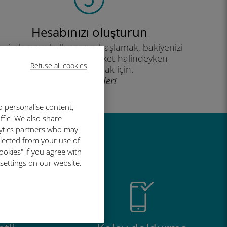
Hesabınızı oluşturun
eri planınızı kullanmaya başlamak, bakiyenizi
kontrol etmek ve hareket halindeyken
Refuse all cookies
yükleme yapmak için.
İyi eğlenceler!
o personalise content,
ffic. We also share
lytics partners who may
llected from your use of
r harika
ookies" if you agree with
 settings on our website.