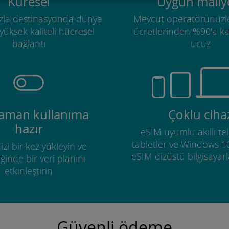
Küresel
Uygun maliye
zla destinasyonda dünya
Mevcut operatörünüzl
üksek kaliteli hücresel
ücretlerinden %90'a k
bağlantı
ucuz
zaman kullanıma
Çoklu ciha
hazır
eSIM uyumlu akıllı tel
tabletler ve Windows 1
izi bir kez yükleyin ve
eSIM dizüstü bilgisayarla
ğinde bir veri planını
etkinleştirin
Güvenli ödeme