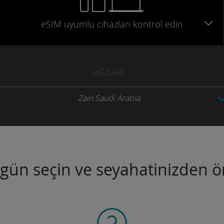
eSIM uyumlu
cihazları
kontrol edin
AĞ
(LAR)
Zain Saudi Arabia
ugün seçin ve seyahatinizden ön