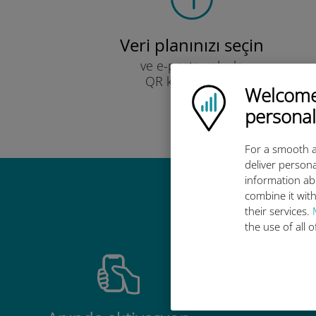
Veri planınızı seçin
ve e-posta yoluyla
QR kodu ile alın.
Welcome!
Ubigi logo
Hızlı!
personal
For a smooth a
deliver persona
information ab
combine it with
Ubigi u
their services.
the use of all 