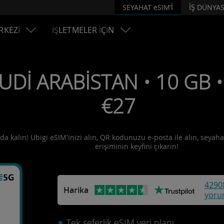
SEYAHAT eSIM’İ
İŞ DÜNYAS
RKEZİ
İŞLETMELER İÇİN
UDİ ARABİSTAN • 10 GB • 
€27
da kalın! Ubigi eSIM'inizi alın, QR kodunuzu e-posta ile alın, seyahat
erişiminin keyfini çıkarın!
4290
Harika
yoru
Tek seferlik eSIM veri planı.