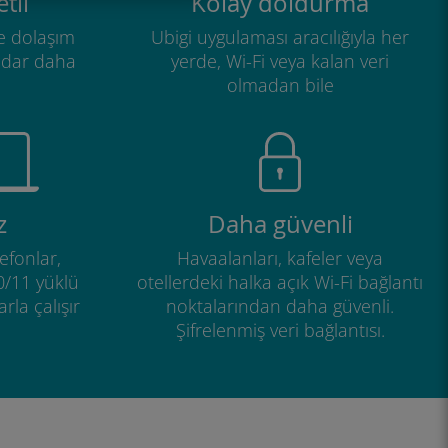
tli
Kolay doldurma
e dolaşım
Ubigi uygulaması aracılığıyla her
adar daha
yerde, Wi-Fi veya kalan veri
olmadan bile
z
Daha güvenli
efonlar,
Havaalanları, kafeler veya
0/11 yüklü
otellerdeki halka açık Wi-Fi bağlantı
rla çalışır
noktalarından daha güvenli.
Şifrelenmiş veri bağlantısı.