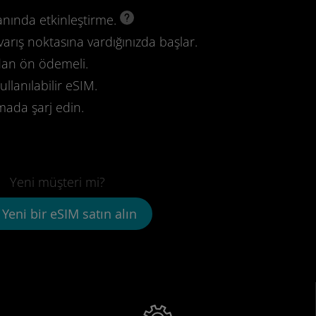
anında etkinleştirme.
varış noktasına vardığınızda başlar.
dan ön ödemeli.
llanılabilir eSIM.
mada şarj edin.
Yeni müşteri mi?
Yeni bir eSIM satın alın