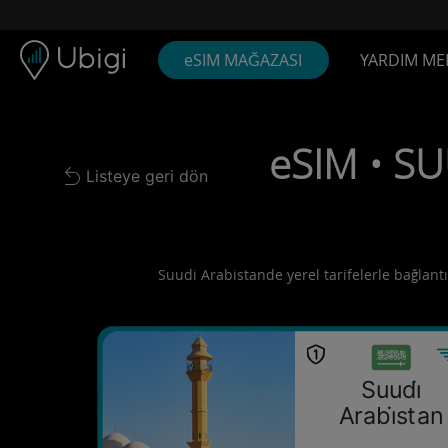
Skip to content
İçerik
Gezinme çubuğu
Alt bilgi
eSIM MAĞAZASI
YARDIM ME
eSIM • SU
Listeye geri dön
Back to list
Suudi Arabistande yerel tarifelerle bağlantı
Suudi̇
Arabi̇stan