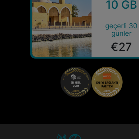
10 GB
geçerli 30
günler
€27