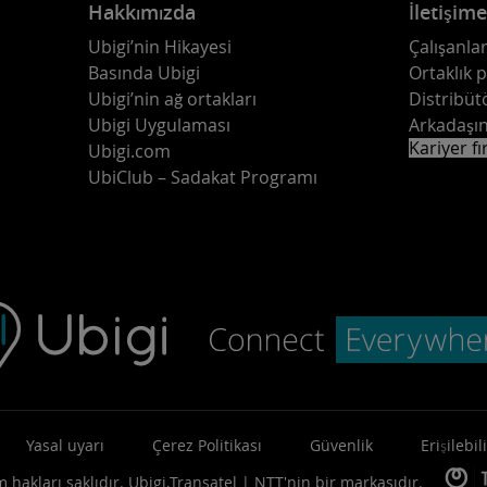
Hakkımızda
İletişim
Ubigi’nin Hikayesi
Çalışanlar
Basında Ubigi
Ortaklık 
Ubigi’nin ağ ortakları
Distribüt
Ubigi Uygulaması
Arkadaşın
Kariyer fı
Ubigi.com
UbiClub – Sadakat Programı
Yasal uyarı
Çerez Politikası
Güvenlik
Erişilebili
 hakları saklıdır.
Ubigi,
Transatel | NTT
'nin bir markasıdır.