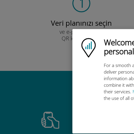
Veri planınızı seçin
ve e-posta yoluyla
QR kodu ile alın.
Welcome!
Ubigi logo
Hızlı!
personal
For a smooth a
deliver persona
information ab
combine it with
Ubigi u
their services.
the use of all 