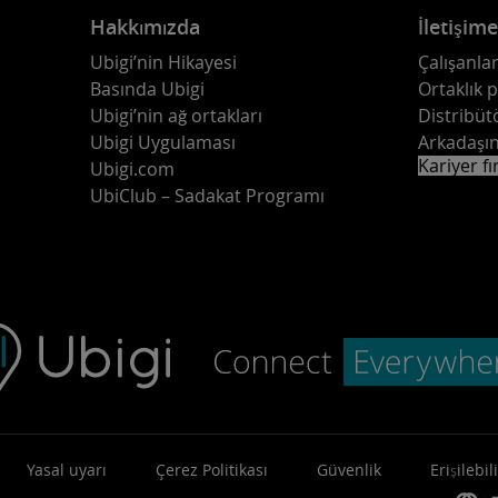
Hakkımızda
İletişim
Ubigi’nin Hikayesi
Çalışanlar
Basında Ubigi
Ortaklık 
Ubigi’nin ağ ortakları
Distribüt
Ubigi Uygulaması
Arkadaşın
Kariyer fı
Ubigi.com
UbiClub – Sadakat Programı
Yasal uyarı
Çerez Politikası
Güvenlik
Erişilebili