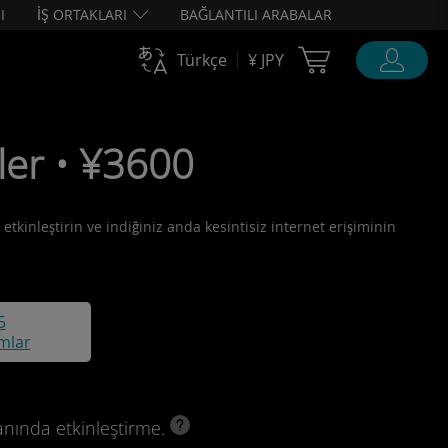
I
İŞ ORTAKLARI
BAĞLANTILI ARABALAR
Cart Ubigi
Türkçe
¥ JPY
ler • ¥3600
etkinleştirin ve indiğiniz anda kesintisiz internet erişiminin
5
mlar
anında etkinleştirme.