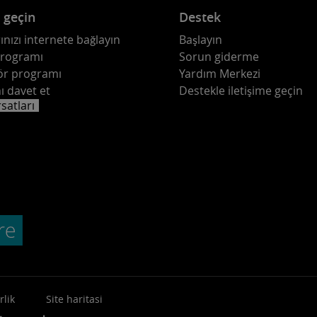
e geçin
Destek
ınızı internete bağlayın
Başlayın
programı
Sorun giderme
ör programı
Yardım Merkezi
ı davet et
Destekle iletişime geçin
rsatları
rlik
Site haritasi