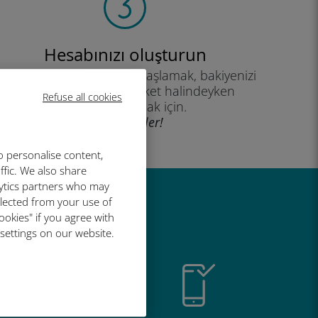
Hesabınızı oluşturun
eri planınızı kullanmaya başlamak, bakiyenizi
kontrol etmek ve hareket halindeyken
Refuse all cookies
yükleme yapmak için.
İyi eğlenceler!
o personalise content,
ffic. We also share
lytics partners who may
llected from your use of
r harika
ookies" if you agree with
 settings on our website.