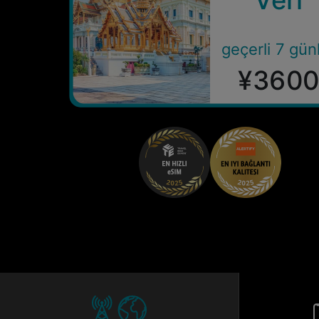
geçerli 7 gün
¥360