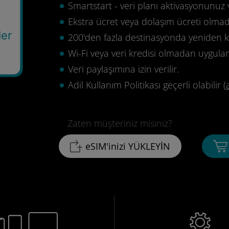
Smartstart - veri planı aktivasyonunuz 
Ekstra ücret veya dolaşım ücreti olma
ler
200'den fazla destinasyonda yeniden ku
0
Wi-Fi veya veri kredisi olmadan uygula
Veri paylaşımına izin verilir.
Adil Kullanım Politikası geçerli olabilir (
Zaten müşteriniz misiniz?
eSIM'inizi YÜKLEYİN