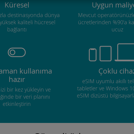
Küresel
Uygun maliye
zla destinasyonda dünya
Mevcut operatörünüzl
üksek kaliteli hücresel
ücretlerinden %90'a k
bağlantı
ucuz
zaman kullanıma
Çoklu ciha
hazır
eSIM uyumlu akıllı tel
tabletler ve Windows 1
izi bir kez yükleyin ve
eSIM dizüstü bilgisayarla
ğinde bir veri planını
etkinleştirin