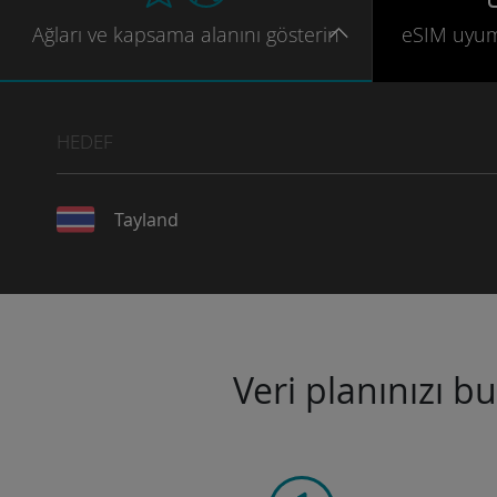
Ağları
ve kapsama
alanını gösterin
eSIM uyu
HEDEF
Tayland
Veri planınızı b