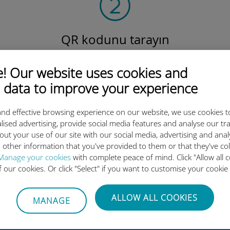
QR kodunu tarayın
veri planını etkinleştirmek ve
v
Ubigi eSIM'i yüklemek için.
Çok basit!
 Our website uses cookies and
 data to improve your experience
nd effective browsing experience on our website, we use cookies t
lised advertising, provide social media features and analyse our tra
out your use of our site with our social media, advertising and ana
 other information that you've provided to them or that they've co
luslararası eSIM neden bu kada
Manage your cookies
with complete peace of mind. Click "Allow all c
of our cookies. Or click "Select" if you want to customise your cookie
ALLOW ALL COOKIES
MANAGE