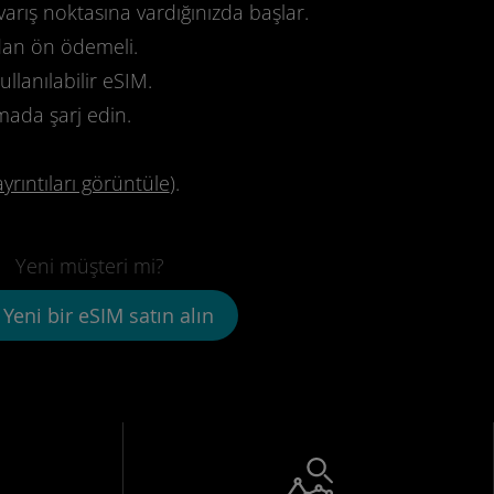
varış noktasına vardığınızda başlar.
dan ön ödemeli.
llanılabilir eSIM.
mada şarj edin.
ayrıntıları görüntüle
).
Yeni müşteri mi?
Yeni bir eSIM satın alın