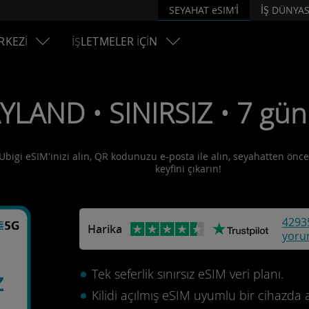
SEYAHAT eSIM’İ
İŞ DÜNYAS
RKEZİ
İŞLETMELER İÇİN
YLAND • SINIRSIZ • 7 gün
Ubigi eSIM'inizi alın, QR kodunuzu e-posta ile alın, seyahatten önce 
keyfini çıkarın!
4293
Harika
yoru
Tek seferlik sınırsız eSIM veri planı.
z
Kilidi açılmış eSIM uyumlu bir cihazda 