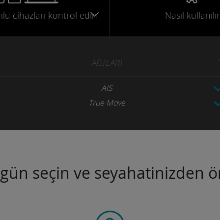
mlu
cihazları
kontrol edin
Nasıl kullanılır
AĞ
(LAR)
AIS
True Move
ugün seçin ve seyahatinizden ön