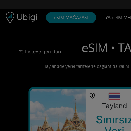
Skip to content
İçerik
Gezinme çubuğu
Alt bilgi
eSIM MAĞAZASI
YARDIM ME
eSIM • TA
Listeye geri dön
Back to list
Taylandde yerel tarifelerle bağlantıda kalın! 
Tayland
Sınırsı
Veri