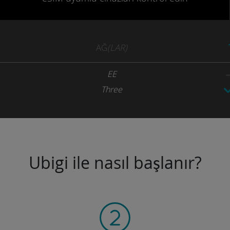
AĞ
(LAR)
EE
Three
Ubigi ile nasıl başlanır?