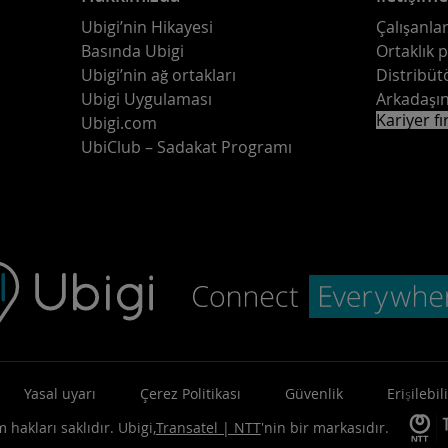
Ubigi’nin Hikayesi
Çalışanlar
Basında Ubigi
Ortaklık 
Ubigi’nin ağ ortakları
Distribüt
Ubigi Uygulaması
Arkadaşın
Kariyer fı
Ubigi.com
UbiClub – Sadakat Programı
Yasal uyarı
Çerez Politikası
Güvenlik
Erişilebili
 hakları saklıdır.
Ubigi,
Transatel | NTT
'nin bir markasıdır.