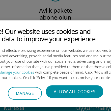
Aylık pakete
abone olun
Yerel, bölgesel
veya küresel.
 Our website uses cookies and
Tüm ihtiyaçlarınızı karşılıyoruz!
 data to improve your experience
nd effective browsing experience on our website, we use cookies t
lised advertising, provide social media features and analyse our tra
out your use of our site with our social media, advertising and ana
luslararası eSIM neden bu kada
 other information that you've provided to them or that they've co
Manage your cookies
with complete peace of mind. Click "Allow all c
of our cookies. Or click "Select" if you want to customise your cookie
ALLOW ALL COOKIES
MANAGE
Küresel
Uygun maliye