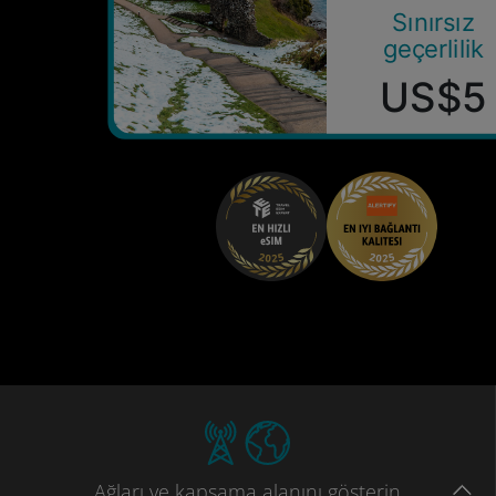
Sınırsız
geçerlilik
US$5
Ağları
ve kapsama
alanını gösterin