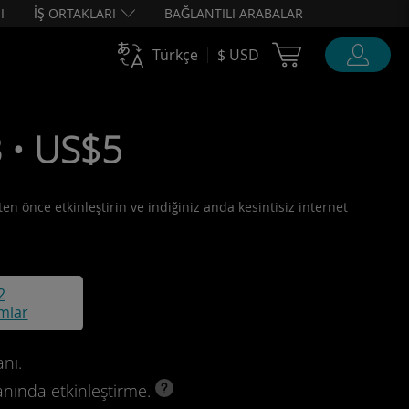
I
İŞ ORTAKLARI
BAĞLANTILI ARABALAR
Cart Ubigi
Türkçe
$ USD
B • US$5
ten önce etkinleştirin ve indiğiniz anda kesintisiz internet
2
mlar
nı.
anında etkinleştirme.