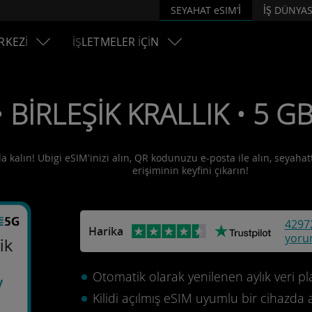
SEYAHAT eSIM’İ
İŞ DÜNYAS
RKEZİ
İŞLETMELER İÇİN
• BİRLEŞİK KRALLIK • 5 G
ıda kalın! Ubigi eSIM'inizi alın, QR kodunuzu e-posta ile alın, seyahat
erişiminin keyfini çıkarın!
4297
Harika
yoru
lik
Otomatik olarak yenilenen aylık veri pla
y
Kilidi açılmış eSIM uyumlu bir cihazda 