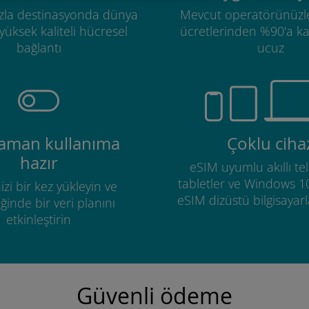
zla destinasyonda dünya
Mevcut operatörünüzl
üksek kaliteli hücresel
ücretlerinden %90'a k
bağlantı
ucuz
zaman kullanıma
Çoklu ciha
hazır
eSIM uyumlu akıllı tel
tabletler ve Windows 1
izi bir kez yükleyin ve
eSIM dizüstü bilgisayarla
ğinde bir veri planını
etkinleştirin
Güvenli ödeme