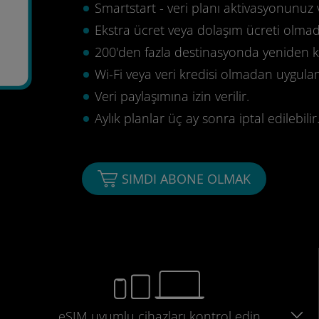
Smartstart - veri planı aktivasyonunuz 
Ekstra ücret veya dolaşım ücreti olma
200'den fazla destinasyonda yeniden ku
Wi-Fi veya veri kredisi olmadan uygula
Veri paylaşımına izin verilir.
Aylık planlar üç ay sonra iptal edilebilir
SIMDI ABONE OLMAK
eSIM uyumlu
cihazları
kontrol edin