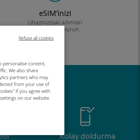
eSIM’inizi
cihazınızdaki adımları
takip ederek kurun.
Etkili!
Refuse all cookies
o personalise content,
ffic. We also share
lytics partners who may
r harika
llected from your use of
ookies" if you agree with
 settings on our website.
tli
Kolay doldurma