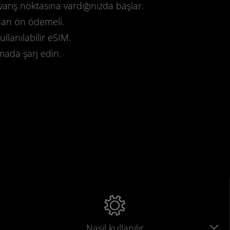
varış noktasına vardığınızda başlar.
dan ön ödemeli.
llanılabilir eSIM.
mada şarj edin.
.
Nasıl kullanılır