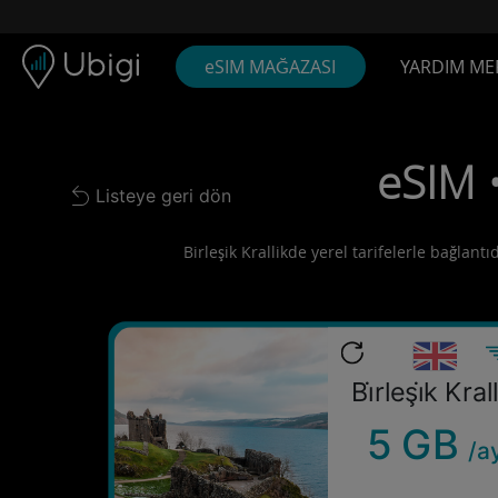
Skip to content
İçerik
Gezinme çubuğu
Alt bilgi
eSIM MAĞAZASI
YARDIM ME
eSIM 
Listeye geri dön
Back to list
Birleşik Krallikde yerel tarifelerle bağlant
Bi̇rleşi̇k Kral
5 GB
/a