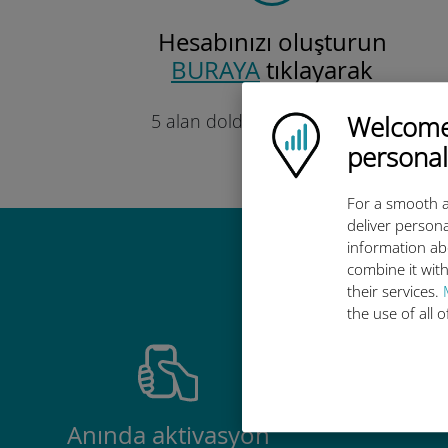
Hesabınızı oluşturun
BURAYA
tıklayarak
Sadece
5 alan doldurmanız gerekiyor.
Welcome!
Ubigi logo
Söz!
personal
For a smooth a
deliver persona
information ab
Ubigi u
combine it with
their services.
the use of all 
Anında aktivasyon