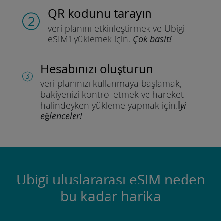
QR kodunu tarayın
veri planını etkinleştirmek ve
Ubigi
eSIM'i yüklemek için.
Çok basit!
Hesabınızı oluşturun
veri planınızı kullanmaya başlamak,
bakiyenizi kontrol etmek ve hareket
halindeyken yükleme yapmak için.
İyi
eğlenceler!
Ubigi uluslararası eSIM neden
bu kadar harika