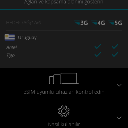
Ağları
ve kapsama
alanını gösterin
HEDEF
/AĞ
(LAR)
Uruguay
Antel
Tigo
eSIM uyumlu
cihazları
kontrol edin
Nasıl kullanılır