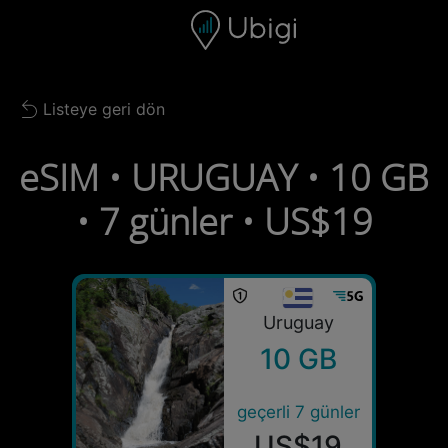
Skip to content
İçerik
Gezinme çubuğu
Alt bilgi
Listeye geri dön
Back to list
eSIM • URUGUAY • 10 GB
• 7 günler • US$19
Uruguay
10 GB
geçerli 7 günler
US$19