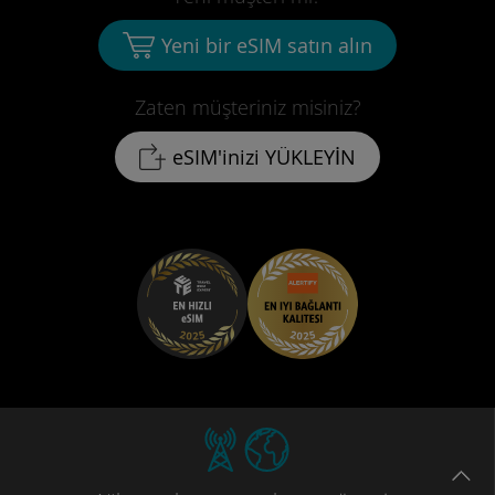
Yeni bir eSIM satın alın
Zaten müşteriniz misiniz?
eSIM'inizi YÜKLEYİN