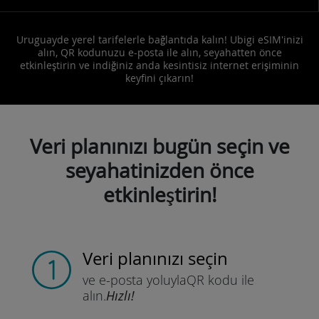
Uruguayde yerel tarifelerle bağlantıda kalın! Ubigi eSIM'inizi
alın, QR kodunuzu e-posta ile alın, seyahatten önce
etkinleştirin ve indiğiniz anda kesintisiz internet erişiminin
keyfini çıkarın!
Veri planınızı bugün seçin ve
seyahatinizden önce
etkinleştirin!
Veri planınızı seçin
ve e-posta yoluyla
QR kodu ile
alın.
Hızlı!