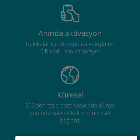
Anında aktivasyon
Dakikalar içinde e-posta yoluyla bir
QR kodu alın ve tarayın
Küresel
200'den fazla destinasyonda dünya
çapında yüksek kaliteli hücresel
bağlantı