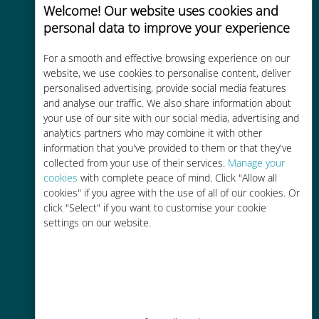
Welcome! Our website uses cookies and
personal data to improve your experience
Uygun maliyetli
For a smooth and effective browsing experience on our
website, we use cookies to personalise content, deliver
Mevcut operatörünüzle dolaşım
personalised advertising, provide social media features
ücretlerinden %90'a kadar daha
and analyse our traffic. We also share information about
ucuz
your use of our site with our social media, advertising and
analytics partners who may combine it with other
information that you've provided to them or that they've
collected from your use of their services.
Manage your
cookies
with complete peace of mind. Click "Allow all
cookies" if you agree with the use of all of our cookies. Or
Kolay doldurma
click "Select" if you want to customise your cookie
settings on our website.
Ubigi uygulaması aracılığıyla her
yerde, Wi-Fi veya kalan veri
olmadan bile