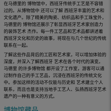
在
马德里的
博物馆
中，西班牙传统手工艺是不容错
过的。从博物馆
中
还可以了解
西班牙
丰富的
艺术和
文化遗产。除了精美的陶瓷、纺织品和手工珠宝外，
马德里的
博物馆
还展示了彰显
西班牙艺术家
创造力
的装饰
艺术
杰作
。每一件工艺品和艺术品都讲述着
西班牙
文化和
历史的
故事，将现在与几个世纪的传统
联系在一起。
了解这些作品背后的工匠和
艺术家
，可以增加体验的
深度，并深入了解
西班牙
艺术
在各个时代的演变。
马德里
的
许多
博物馆
都开设了工作室，游客可以通
过制作自己的手工艺品，沉浸在
西班牙的
传统文化
中。参加这样的活动不仅能与
历史和
艺术
建立个人
联系，而且也是支持当地手工艺人、弘扬
西班牙
艺术
遗产的一种有意义的方式。
博物馆藏品