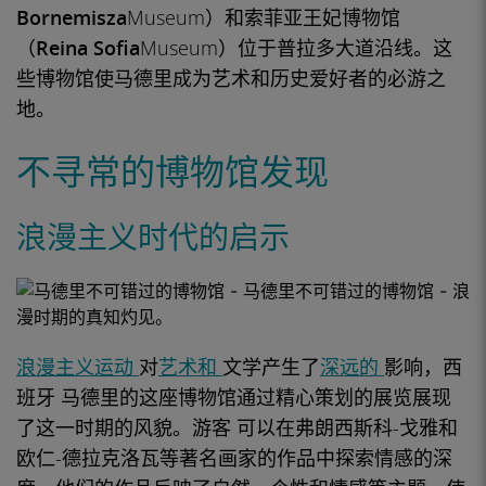
Bornemisza
Museum）和
索菲亚王妃博物馆
（Reina Sofia
Museum）位于
普拉多
大道沿线。这
些博物馆使马德里成为
艺术
和
历史
爱好者的必游之
地。
不寻常的博物馆发现
浪漫主义时代的启示
浪漫主义运动
对
艺术和
文学产生了
深远的
影响，
西
班牙
马德里的
这座
博物馆
通过精心策划的
展览
展现
了这一时期的风貌。游客
可以在
弗朗西斯科-戈雅和
欧仁-德拉克洛瓦等
著名画家
的作品中探索情感的深