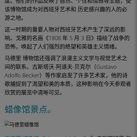
度。他们的作品反映了自然、个性和情感等主题，使
该
博物馆成为
对
西班牙艺术和
历史
感兴趣的人的
必
游
之地。
这一时期的重要人物对
西班牙艺术
产生了深远的影
响
。
戈雅的
名画《
1808 年 5 月 3 日》描绘了战争的
恐怖，唤起了人们强烈的绝望和英雄主义情绪。
马德里
博物馆
还强调了浪漫主义文学与视觉艺术之
间的联系。古斯塔沃-阿道夫-贝克尔（Gustavo
Adolfo Becker）等作家启发了许多艺术家，他的诗
歌捕捉到了渴望和美的本质，这种影响在今天
参观者
欣赏
的展览
中清晰可见。
蜡像馆景点。