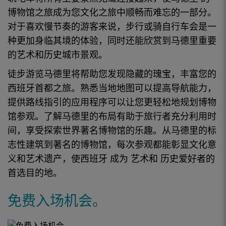
博物馆
之旅
成为您文化之旅中顺畅而难忘的一部分。
对于喜欢慢节奏的
游客
来说，步行或骑自行车会是一
种更加身临其境的体验，同时还能欣赏到
马德里
重要
的艺术和历史城市景观。
徒步
游览
马德里
将帮助您发现
隐藏的瑰宝
，丰富您的
西班牙
首都
之旅
。熟悉当地地图可以提高导航能力，
提供路线指引的应用程序可以让您更轻松地规划
博物
馆参观
。了解
马德里
的布局有助于旅行者充分利用时
间，享受探索世界著名博物馆的乐趣。从
马德里的
标
志性建筑到
著名的博物馆
，每次参观都能彰显文化意
义和艺术遗产，使
西班牙
成为
艺术和
历史
爱好者的
首选目的地。
免费入场机会。