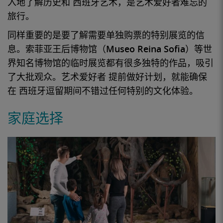
入地了解
历史和
西班牙艺术
，是艺术爱好者难忘的
旅行。
同样重要的是要了解需要单独购票的特别
展览的
信
息。
索菲亚王后博物馆（Museo Reina Sofia
）等世
界知名
博物馆
的临时展览都有很多独特的作品，吸引
了大批
观众
。
艺术爱好者
提前做好计划，就能确保
在
西班牙
逗留期间不错过任何特别的文化体验。
家庭选择