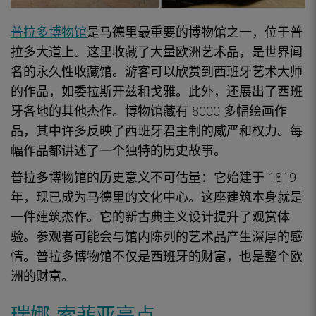
普拉多博物馆
是马德里最重要的博物馆之一，位于
普
拉多
大道上。这里收藏了大量
欧洲
艺术品，是世界闻
名的
永久性收藏馆
。游客可以欣赏到西班牙艺术大师
的作品，如委拉斯开兹和戈雅。此外，还展出了西班
牙各地的其他
杰作
。博物馆藏有 8000 多幅
绘画作
品
，其中许多反映了
西班牙君主制
的威严和权力。每
幅作品都讲述了一个独特的历史故事。
普拉多博物馆的历史意义不可估量：它始建于 1819
年，现已成为马德里的文化中心。这座建筑本身就是
一件建筑杰作。它的新古典主义设计提升了观赏体
验。参观者
可能会
与馆内陈列的艺术品产生深厚的感
情。
普拉多博物馆
不仅是西班牙的财富，也是整个
欧
洲
的财富。
瑞娜-索菲亚亮点。