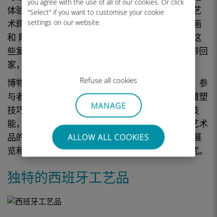
you agree with the use of all of our cookies. Or click
体验，游客可以欣赏到
大师的杰作
，接触到彰显艺
"Select" if you want to customise your cookie
settings on our website.
术辉煌的
展品
。许多
博物馆和
艺术家
都会制作
绘画
和
雕塑的
印刷品和复制品，让更多人了解
艺术
。这
些复制品可以让
艺术爱好者
将博物馆的部分体验带回
家，在自己的空间里欣赏艺术之美。
Refuse all cookies
博物馆
经常会举办关于如何制作复制画的讲习班。参
与者可以探索专业
艺术家
使用的各种绘画技巧、雕塑
MANAGE
技巧和装饰
艺术
工艺。这种体验不仅能培养艺术技
能，还能加深对
博物馆
中展出的
大师作品和
原创艺术
品的理解。对于
艺术爱好者
来说，探索
博物馆、
展
ALLOW ALL COOKIES
览
和复制品是赞美艺术世界的一种令人兴奋的方式。
独特的西班牙工艺品