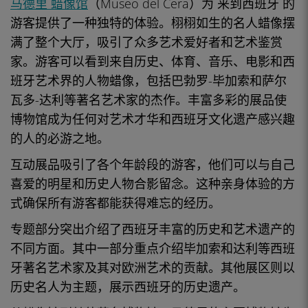
马德里
蜡像馆
（Museo del Cera）为
来到
西班牙
的
游客
提供了一种独特的体验。栩栩如生的
名人
蜡像摆
满了整个大厅，吸引了众多
艺术
爱好者和
艺术
鉴赏
家。游客可以看到来自
历史、
体育、音乐、电影和
西
班牙艺术界
的人物蜡像，包括巴勃罗-毕加索和萨尔
瓦多-达利等著名艺术家的杰作。丰富多彩的展品使
博物馆成为任何对艺术才华和西班牙文化遗产感兴趣
的人的必游之地。
互动展品吸引了各个年龄段的游客，他们可以与自己
喜爱的明星和历史人物合影留念。这种亲身体验的方
式确保所有游客都能获得难忘的经历。
专题部分突出介绍了西班牙丰富的历史和艺术遗产的
不同方面。其中一部分重点介绍毕加索和达利等西班
牙著名艺术家及其对欧洲艺术的贡献。其他展区则以
历史名人为主题，展示西班牙的历史遗产。