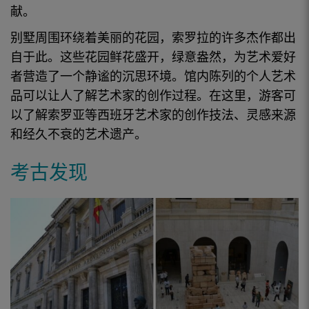
献。
别墅周围环绕着美丽的
花园
，索罗拉的许多
杰作
都出
自于此。这些
花园
鲜花盛开，绿意盎然，为
艺术爱好
者
营造了一个静谧的沉思环境。
馆内陈列
的个人艺术
品可以让人了解艺术家的创作过程。在这里，游客可
以了解索罗亚等
西班牙艺术家
的创作技法、灵感来源
和经久不衰的艺术遗产。
考古发现