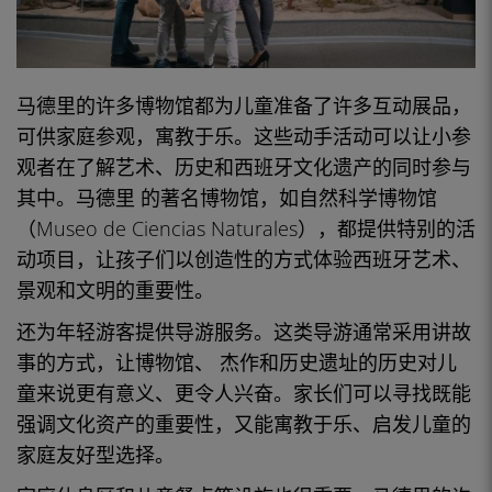
马德里
的许多
博物馆
都为儿童准备了许多
互动展品
，
可供家庭
参观
，寓教于乐。这些动手活动可以让小
参
观者
在了解
艺术
、
历史
和
西班牙
文化遗产的同时参与
其中。
马德里
的著名博物馆
，如自然科学博物馆
（Museo de Ciencias Naturales），都提供特别的活
动项目，让孩子们以创造性的方式体验
西班牙艺术
、
景观
和
文明的
重要性。
还为年轻游客提供导游服务。这类导游通常采用讲故
事的方式，让
博物馆、
杰作
和历史遗址的
历史
对儿
童来说更有意义、更令人兴奋。家长们可以寻找既能
强调文化资产的重要性，又能寓教于乐、启发儿童的
家庭友好型选择。