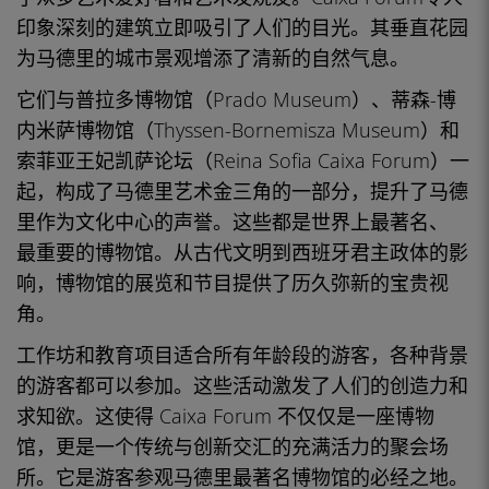
印象深刻的建筑
立即吸引了人们的目光。其垂直
花园
为马德里的城市景观增添了清新的自然气息。
它们与普拉多博物馆（Prado Museum）、蒂森-博
内米萨博物馆（Thyssen-Bornemisza Museum）和
索菲亚王妃凯萨论坛（Reina Sofia Caixa Forum）一
起，构成了马德里艺术
金三角
的一部分，提升了马德
里作为文化中心的声誉。这些都是世界上最
著名、
最重要的博物馆
。从古代文明到
西班牙君主政体
的影
响，博物馆的展览和节目提供了历久弥新的宝贵视
角。
工作坊和教育项目适合所有年龄段的
游客
，各种背景
的游客
都可以参加。这些活动激发了人们的创造力和
求知欲。这使得 Caixa Forum 不仅仅是一座博物
馆，更是一个传统与创新交汇的充满活力的聚会场
所。它是游客参观马德里
最著名博物馆的
必经之地。