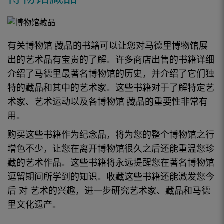
有关
博物馆
藏品的
书籍可以让您
对
马德里
博物馆展
出的
艺术品有
宝贵的
了解
。许多商店出售的书籍详细
介绍了
马德里
最著名博物馆的历史，并介绍了它们独
特的
藏品
和其中的
艺术家
。这些书籍对于了解特定艺
术家、艺术运动以及
各博物馆
藏品
的重要性
非常
有
用。
购买这些书籍作为纪念品，将为您的整个
博物馆
之行
增色不少，让您在离开博物馆很久之后还能重温您珍
藏的艺术作品。这些书籍将永远提醒您在
著名博物馆
逗留期间所学到的知识。收藏这些书籍还能激发您
今
后
对
艺术
的兴趣，进一步研究艺术家、
藏品
和
马德
里
文化遗产。