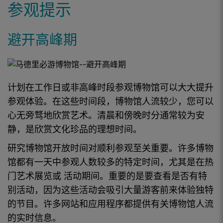
参观提示
避开高峰期
计划在工作日或非高峰时段
参观博物馆
可以大大提升
参观体验。在这些时间段，
博物馆
人流较少
，
您可以
心无旁骛地欣赏
艺术
。清晨和傍晚时分通常较为安
静，是欣赏文化珍品的理想时间。
研究
博物馆
开放时间对顺利参观至关重要。许多
博物
馆
都有一天中参观人数较多的特定时间，尤其是在热
门
艺术展览或
活动
期间。重要的是要查看是否有特
别
活动
，因为这些
活动
会吸引大量
游客
前来体验独特
的节目。许多网站和应用程序都提供有关
博物馆
人流
的实时信息。