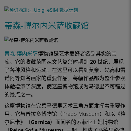
蒂森-博尔内米萨收藏馆
蒂森-博内米萨
博物馆是艺术爱好者名副其实的
宝
库
。它的收藏范围从
文艺复兴时期到
20 世纪
，展现
了各种风格和运动。在这里可以看到莫奈、
梵高
和雷
诺阿等知名画家的重要作品。每幅作品都为整个参观
体验增添了深度，使这座博物馆成为马德里不可错过
的
景点
之一。
这座博物馆在完善马德里
艺术三角
方面发挥着重要作
用。它与普拉多博物馆（Prado Museum）和以《
格
尔尼卡》（Gernica）
而闻名的
索菲亚王妃博物馆
（Reina Sofia Museum
）一起，构成了马德里必游