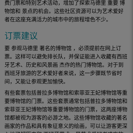
费门票和特别
艺术活动
，增加了探索
马德里
重要
博
物馆和
景点的
机会。这些社区资源可以为艺术爱好
者在这座充满活力的城市中的旅程增色不少。
订票建议
要
参观
马德里
著名的博物馆
，必须提前在网上订
票。这样可以
避免
排长队，并保证能进入收藏有
西班
牙艺术
、
历史
和
风景画
杰作的
热门
博物馆
。对于到
西班牙
旅游
的艺术爱好者
来说，这一步骤既节省时
间，又能让参观更加愉快。
有些套票包括普拉多博物馆和索菲亚王妃博物馆等重
要博物馆的门票。这些套票通常包括
普拉多博物馆和
索菲亚王妃博物馆等
重要
博物馆
的门票，这两座
博物
馆
都被视为
游客
的必游之地。这些
博物馆
收藏的著名
画家的作品和具有象征意义的
绘画
，可以让游客更深