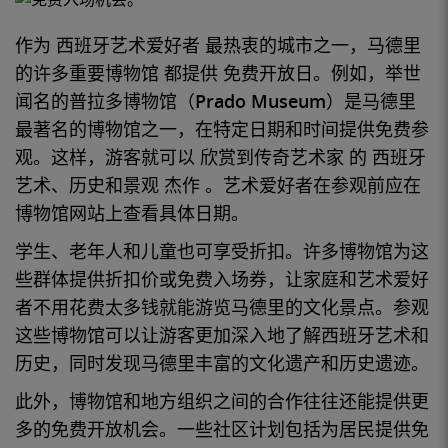
作为
西班牙
艺术爱好者
最热衷的城市之一，
马德里
的许多重要
博物馆
都提供
免费开放日
。例如，举世
闻名的
普拉多博物馆（Prado Museum）是
马德里
最
著名的博物馆
之一，在特定日期和时间提供免费参
观。这样，游客就可以
欣赏
到传奇
艺术家
的
西班牙
艺术
、
历史
和
景观
杰作
。艺术爱好者在
参观
前应在
博物馆
网站上查看具体日期。
学生、老年人和儿童也可享受折扣。许多
博物馆
为这
些群体提供折扣价或免费入场券，让家庭和
艺术爱好
者
不用花费太多钱就能游览
马德里的
文化
景点
。参观
这些
博物馆
可以让游客更加深入地了解
西班牙艺术和
历史，同时发现
马德里
丰富的文化遗产和历史遗迹。
此外，
博物馆和
地方组织之间的合作往往还能提供更
多的免费开放机会。一些社区计划包括
为
居民提供免