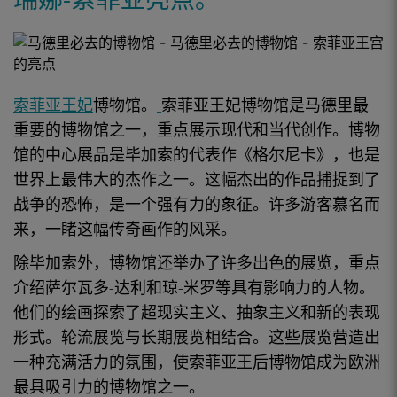
索菲亚王妃
博物馆。
索菲亚王妃
博物馆
是马德里最
重要的
博物馆
之一，重点展示现代和当代创作。博物
馆的中心展品是
毕加索的
代表作《格尔尼卡》，也是
世界上最伟大的
杰作
之一。这幅杰出的作品捕捉到了
战争的恐怖，是一个强有力的象征。许多游客慕名而
来，一睹这幅传奇
画作
的
风采
。
除毕加索外，博物馆还举办了许多出色的
展览，
重点
介绍萨尔瓦多-达利和琼-米罗等具有影响力的人物。
他们的
绘画
探索了超现实主义、抽象主义和新的表现
形式。轮流
展览
与长期展览相结合。这些展览营造出
一种充满活力的氛围，使
索菲亚王后博物馆
成为欧洲
最具吸引力的
博物馆
之一。