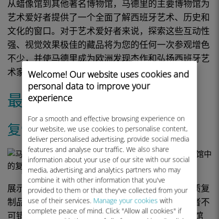
从蜡像馆到其他著名博物馆，马德里的主要博物馆为
艺术爱好者提供了一个全面了解西班牙艺术、历史和
文化的窗口。对于艺术爱好者来说，探索这些互动性
强、视觉效果极佳的藏品将为您的任何一次参观增色
不少，并使马德里成为欧洲发现杰作和弘扬西班牙艺
术家作品的主要目的地之一。
Welcome! Our website uses cookies and
personal data to improve your
最值得购买的纪念品
experience
For a smooth and effective browsing experience on
复制品和印刷品
our website, we use cookies to personalise content,
deliver personalised advertising, provide social media
features and analyse our traffic. We also share
information about your use of our site with our social
media, advertising and analytics partners who may
combine it with other information that you've
展示
绘画
、
雕塑
和
装饰艺术等
经典艺术作品高品质复
provided to them or that they've collected from your
use of their services.
Manage your cookies
with
制品的画廊和
博物馆
，是
艺术爱好者
和
艺术爱好者
不
complete peace of mind. Click "Allow all cookies" if
可错过的目的地。参观
博物馆
是
一次
美妙的
博物馆