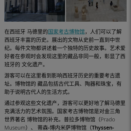
在
西班牙
马德里的
国家考古博物馆
，人们可以了解
西班牙丰富的
历史
。展出的文物从史前一直到中世
纪。每件文物都讲述着一个独特的历史故事。
艺术爱
好者在
参观时会发现这里的
藏品
非同一般，彰显了
西
班牙的
文化遗产
。
游客可以在这里
看到
影响
西班牙历史的
重要考古遗
址。
博物馆的
藏品
包括古代工具、陶器和珠宝，有
助于说明古代人的生活方式。
通过参观这些文化遗产，游客可以更好地了解
马德里
充满活力的艺术氛围。
国家考古博物馆
是对
金三角
世界著名
博物馆
的补充。普拉多博物馆（Prado
Museum
）、
蒂森-博内米萨博物馆（Thyssen-