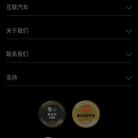
互联汽车
欧洲eSIM
日本eSIM
适用于 BMW 的 Ubigi
加拿大eSIM
关于我们
适用于 LandRover 的 Ubigi
巴西eSIM
适用于 Alfa Romeo 的 Ubigi
泰国eSIM
Ubigi的故事
适用于 Jeep 的 Ubigi
联系我们
非洲最佳eSIM
Ubigi在媒体上
适用于 Jaguar 的 Ubigi
查看所有目的地
Ubigi网络合作伙伴
适用于 Toyota 的 Ubigi
连接您的员工
Ubigi应用程序
支持
适用于 Mini 的 Ubigi
联盟计划
Ubigi.com
适用于 Maserati 的 Ubigi
分销商计划
UbiClub – 会员忠诚计划
开始使用
适用于 Fiat 的 Ubigi
推荐好友计划
故障排除
职业发展
帮助中心
联系客服