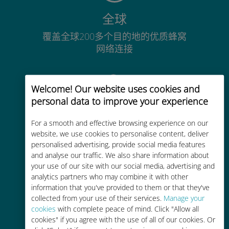
全球
覆盖全球200多个目的地的优质蜂窝
网络连接
Welcome! Our website uses cookies and
personal data to improve your experience
经济实惠
For a smooth and effective browsing experience on our
website, we use cookies to personalise content, deliver
比现有运营商的漫游费便宜高达90%
personalised advertising, provide social media features
and analyse our traffic. We also share information about
your use of our site with our social media, advertising and
analytics partners who may combine it with other
information that you've provided to them or that they've
collected from your use of their services.
Manage your
轻松充值
cookies
with complete peace of mind. Click "Allow all
cookies" if you agree with the use of all of our cookies. Or
通过Ubigi应用随时随地通话，即使